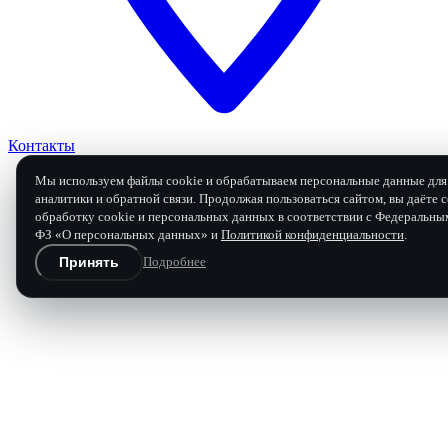
Контакты
Мы используем файлы cookie и обрабатываем персональные данные для 
аналитики и обратной связи. Продолжая пользоваться сайтом, вы даёте с
обработку cookie и персональных данных в соответствии с Федеральны
Заявка на ремонт
ФЗ «О персональных данных» и
Политикой конфиденциальности
.
Принять
Подробнее
Бесплатная диагностика и расчёт
Перезвоним в течение 15 минут в рабочее время.
Имя
Телефон
Марка, модель, год
Что произошло с коробкой
0 / 120 