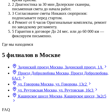
2
Диагностика за 30 мин
Дилерские сканеры,
письменная смета до начала работ.
3
Согласование сметы
Никаких сюрпризов:
подписываете перед стартом.
4
Ремонт от 6 часов
Оригинальные комплекты, ремонт
по заводскому регламенту.
5
Гарантия в договоре
До 24 мес. или до 60 000 км —
фиксируем письменно.
Где мы находимся
5 филиалов в Москве
Задонский проезд
Москва, Задонский проезд, 1А
Проезд Добролюбова
Москва, Проезд Добролюбова,
6Ас1
ул. Говорова
Москва, ул. Говорова, 13с2
ул. Реутовская
Москва, ул. Реутовская, 16с3
Каширское шоссе
Москва, Каширское шоссе, 3к2с5
FAQ