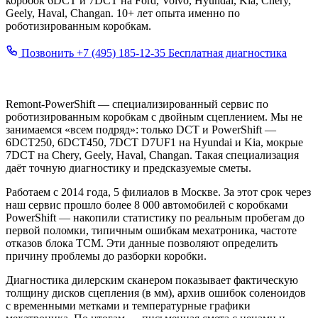
коробок 6DCT и 7DCT на Ford, Volvo, Hyundai, Kia, Chery,
Geely, Haval, Changan. 10+ лет опыта именно по
роботизированным коробкам.
Позвонить
+7 (495) 185-12-35
Бесплатная диагностика
✓ Бесплатный эвакуатор
✓ Смета до начала работ
✓
Оригинальные комплекты
✓ 5 филиалов в Москве
Remont-PowerShift — специализированный сервис по
роботизированным коробкам с двойным сцеплением. Мы не
занимаемся «всем подряд»: только DCT и PowerShift —
6DCT250, 6DCT450, 7DCT D7UF1 на Hyundai и Kia, мокрые
7DCT на Chery, Geely, Haval, Changan. Такая специализация
даёт точную диагностику и предсказуемые сметы.
Работаем с 2014 года, 5 филиалов в Москве. За этот срок через
наш сервис прошло более 8 000 автомобилей с коробками
PowerShift — накопили статистику по реальным пробегам до
первой поломки, типичным ошибкам мехатроника, частоте
отказов блока TCM. Эти данные позволяют определить
причину проблемы до разборки коробки.
Диагностика дилерским сканером показывает фактическую
толщину дисков сцепления (в мм), архив ошибок соленоидов
с временными метками и температурные графики