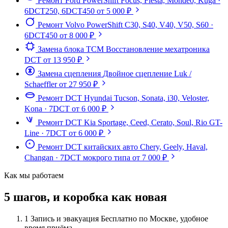
Ремонт Ford PowerShift
Focus, Fiesta, Mondeo, Kuga ·
6DCT250, 6DCT450
от 5 000 ₽
Ремонт Volvo PowerShift
C30, S40, V40, V50, S60 ·
6DCT450
от 8 000 ₽
Замена блока TCM
Восстановление мехатроника
DCT
от 13 950 ₽
Замена сцепления
Двойное сцепление Luk /
Schaeffler
от 27 950 ₽
Ремонт DCT Hyundai
Tucson, Sonata, i30, Veloster,
Kona · 7DCT
от 6 000 ₽
Ремонт DCT Kia
Sportage, Ceed, Cerato, Soul, Rio GT-
Line · 7DCT
от 6 000 ₽
Ремонт DCT китайских авто
Chery, Geely, Haval,
Changan · 7DCT мокрого типа
от 7 000 ₽
Как мы работаем
5 шагов, и коробка как новая
1
Запись и эвакуация
Бесплатно по Москве, удобное
время приёма.