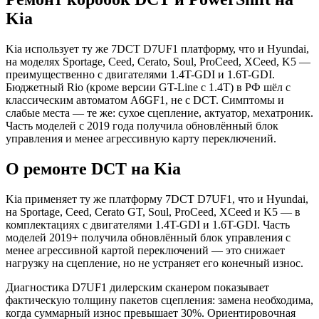
Kia
Kia использует ту же 7DCT D7UF1 платформу, что и Hyundai,
на моделях Sportage, Ceed, Cerato, Soul, ProCeed, XCeed, K5 —
преимущественно с двигателями 1.4T-GDI и 1.6T-GDI.
Бюджетный Rio (кроме версии GT-Line с 1.4T) в РФ шёл с
классическим автоматом A6GF1, не с DCT. Симптомы и
слабые места — те же: сухое сцепление, актуатор, мехатроник.
Часть моделей с 2019 года получила обновлённый блок
управления и менее агрессивную карту переключений.
О ремонте DCT на Kia
Kia применяет ту же платформу 7DCT D7UF1, что и Hyundai,
на Sportage, Ceed, Cerato GT, Soul, ProCeed, XCeed и K5 — в
комплектациях с двигателями 1.4T-GDI и 1.6T-GDI. Часть
моделей 2019+ получила обновлённый блок управления с
менее агрессивной картой переключений — это снижает
нагрузку на сцепление, но не устраняет его конечный износ.
Диагностика D7UF1 дилерским сканером показывает
фактическую толщину пакетов сцепления: замена необходима,
когда суммарный износ превышает 30%. Ориентировочная