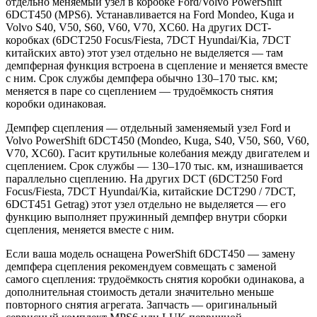
отдельно меняемый узел в коробке Ford/Volvo PowerShift
6DCT450 (MPS6). Устанавливается на Ford Mondeo, Kuga и
Volvo S40, V50, S60, V60, V70, XC60. На других DCT-
коробках (6DCT250 Focus/Fiesta, 7DCT Hyundai/Kia, 7DCT
китайских авто) этот узел отдельно не выделяется — там
демпферная функция встроена в сцепление и меняется вместе
с ним. Срок службы демпфера обычно 130–170 тыс. км;
меняется в паре со сцеплением — трудоёмкость снятия
коробки одинаковая.
Демпфер сцепления — отдельный заменяемый узел Ford и
Volvo PowerShift 6DCT450 (Mondeo, Kuga, S40, V50, S60, V60,
V70, XC60). Гасит крутильные колебания между двигателем и
сцеплением. Срок службы — 130–170 тыс. км, изнашивается
параллельно сцеплению. На других DCT (6DCT250 Ford
Focus/Fiesta, 7DCT Hyundai/Kia, китайские DCT290 / 7DCT,
6DCT451 Getrag) этот узел отдельно не выделяется — его
функцию выполняет пружинный демпфер внутри сборки
сцепления, меняется вместе с ним.
Если ваша модель оснащена PowerShift 6DCT450 — замену
демпфера сцепления рекомендуем совмещать с заменой
самого сцепления: трудоёмкость снятия коробки одинакова, а
дополнительная стоимость детали значительно меньше
повторного снятия агрегата. Запчасть — оригинальный