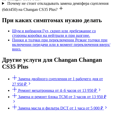
Почему не стоит откладывать замена демпфера сцепления
(6dct450) на Changan CS35 Plus?
При каких симптомах нужно делать
Шум и вибрация
Гул, скрип или дребезжание со
стороны коробки на нейтрали и при разгоне.
Пинки и толчки при переключении
Резкие толчки при
включении передачи или в момент переключения вверх/
вниз.
Другие услуги для Changan Changan
CS35 Plus
Замена двойного сцепления
от 1 рабочего дня
от
27 950 ₽
Ремонт мехатроника
от 4–6 часов
от 13 950 ₽
Замена и ремонт блока TCM
от 3 часов
от 13 950 ₽
Замена масла и фильтра DCT
от 1 часа
от 5 000 ₽