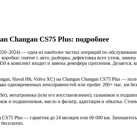
n Changan CS75 Plus: подробнее
020–2024) — одна из наиболее частых операций по обслуживани
оробки: снятие с авто, разборка, дефектовка всех узлов, замена
450 в комплект входит и замена демпфера сцепления. Делается, 
an, Haval H6, Volvo XC) на Changan Changan CS75 Plus — полная
лько одновременных неисправностей или пробег 200+ тыс. км бе
fler), мехатроника (или его восстановление), сальников и под
иков и подшипников, масло и фильтр, адаптация и обкатка. Стои
CS75 Plus — гарантия до 24 месяцев или 60 000 км. Запишитесь 
 бесплатно.