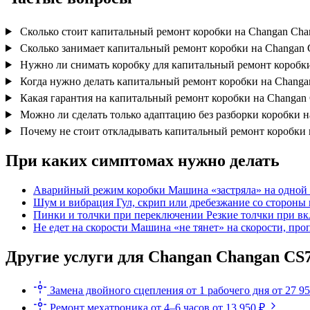
Сколько стоит капитальный ремонт коробки на Changan Cha
Сколько занимает капитальный ремонт коробки на Changan 
Нужно ли снимать коробку для капитальный ремонт коробки
Когда нужно делать капитальный ремонт коробки на Changa
Какая гарантия на капитальный ремонт коробки на Changan 
Можно ли сделать только адаптацию без разборки коробки н
Почему не стоит откладывать капитальный ремонт коробки 
При каких симптомах нужно делать
Аварийный режим коробки
Машина «застряла» на одной 
Шум и вибрация
Гул, скрип или дребезжание со стороны 
Пинки и толчки при переключении
Резкие толчки при в
Не едет на скорости
Машина «не тянет» на скорости, про
Другие услуги для Changan Changan CS7
Замена двойного сцепления
от 1 рабочего дня
от 27 9
Ремонт мехатроника
от 4–6 часов
от 13 950 ₽