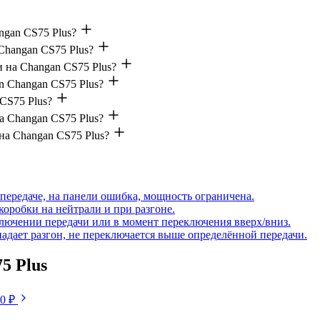
ngan CS75 Plus?
Changan CS75 Plus?
 на Changan CS75 Plus?
n Changan CS75 Plus?
CS75 Plus?
а Changan CS75 Plus?
на Changan CS75 Plus?
передаче, на панели ошибка, мощность ограничена.
коробки на нейтрали и при разгоне.
ключении передачи или в момент переключения вверх/вниз.
падает разгон, не переключается выше определённой передачи.
5 Plus
50 ₽