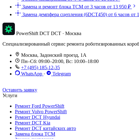
Замена и ремонт блока TCM
от 3 часов
от 13 950 ₽
Замена демпфера сцепления (6DCT450)
от 6 часов
от 
PowerShift DCT
DCT · Москва
Специализированный сервис ремонта роботизированных коробок п
Москва, Задонский проезд, 1А
Пн–Сб: 09:00–20:00, Вс: 10:00–18:00
+7 (495) 185-12-35
WhatsApp
·
Telegram
До 12 мес. / 30 000 км
Эвакуатор бесплатно
Рассрочка 0%
Оставить заявку
Услуги
Ремонт Ford PowerShift
Ремонт Volvo PowerShift
Ремонт DCT Hyundai
Ремонт DCT Kia
Ремонт DCT китайских авто
Замена блока TCM