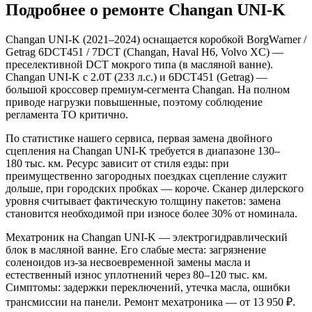
Подробнее о ремонте Changan UNI-K
Changan UNI-K (2021–2024) оснащается коробкой BorgWarner /
Getrag 6DCT451 / 7DCT (Changan, Haval H6, Volvo XC) —
преселективной DCT мокрого типа (в масляной ванне).
Changan UNI-K с 2.0T (233 л.с.) и 6DCT451 (Getrag) —
большой кроссовер премиум-сегмента Changan. На полном
приводе нагрузки повышенные, поэтому соблюдение
регламента ТО критично.
По статистике нашего сервиса, первая замена двойного
сцепления на Changan UNI-K требуется в диапазоне 130–
180 тыс. км. Ресурс зависит от стиля езды: при
преимущественно загородных поездках сцепление служит
дольше, при городских пробках — короче. Сканер дилерского
уровня считывает фактическую толщину пакетов: замена
становится необходимой при износе более 30% от номинала.
Мехатроник на Changan UNI-K — электрогидравлический
блок в масляной ванне. Его слабые места: загрязнение
соленоидов из-за несвоевременной замены масла и
естественный износ уплотнений через 80–120 тыс. км.
Симптомы: задержки переключений, утечка масла, ошибки
трансмиссии на панели. Ремонт мехатроника — от 13 950 ₽.