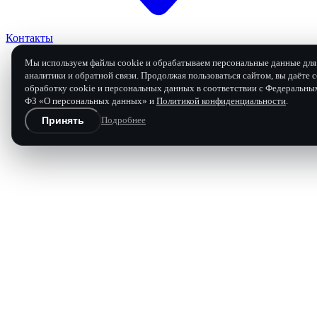
Контакты
Мы используем файлы cookie и обрабатываем персональные данные для 
аналитики и обратной связи. Продолжая пользоваться сайтом, вы даёте с
обработку cookie и персональных данных в соответствии с Федеральны
Заявка на ремонт
ФЗ «О персональных данных» и
Политикой конфиденциальности
.
Принять
Подробнее
Бесплатная диагностика и расчёт
Перезвоним в течение 15 минут в рабочее время.
Имя
Телефон
Марка, модель, год
Что произошло с коробкой
0 / 120 
Отправить заявку
Нажимая «Отправить», вы соглашаетесь с
политикой конфи