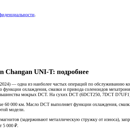
фиденциальности
.
n Changan UNI-T: подробнее
2024) — одна из наиболее частых операций по обслуживанию кор
 функции охлаждения, смазки и привода соленоидов мехатроник
большинства мокрых DCT. На сухих DCT (6DCT250, 7DCT D7UF1) м
е 60 000 км. Масло DCT выполняет функции охлаждения, смазки
этой модели.
и магнитов (задерживают металлическую стружку от износа), за
 5 000 ₽.