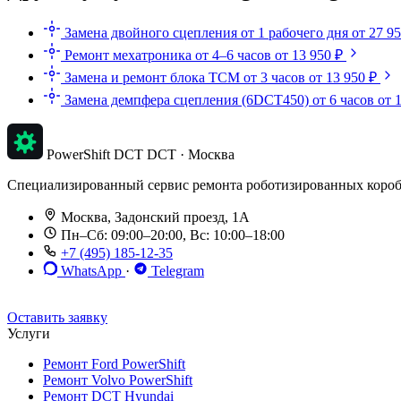
Замена двойного сцепления
от 1 рабочего дня
от 27 9
Ремонт мехатроника
от 4–6 часов
от 13 950 ₽
Замена и ремонт блока TCM
от 3 часов
от 13 950 ₽
Замена демпфера сцепления (6DCT450)
от 6 часов
от 
PowerShift DCT
DCT · Москва
Специализированный сервис ремонта роботизированных коробок п
Москва, Задонский проезд, 1А
Пн–Сб: 09:00–20:00, Вс: 10:00–18:00
+7 (495) 185-12-35
WhatsApp
·
Telegram
До 12 мес. / 30 000 км
Эвакуатор бесплатно
Рассрочка 0%
Оставить заявку
Услуги
Ремонт Ford PowerShift
Ремонт Volvo PowerShift
Ремонт DCT Hyundai