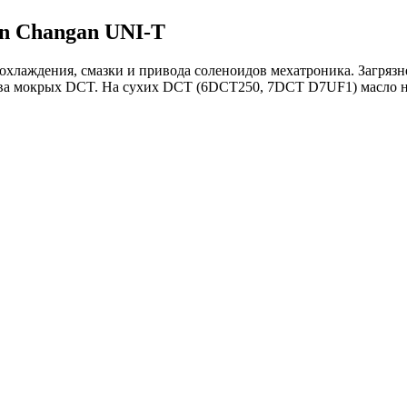
n Changan UNI-T
лаждения, смазки и привода соленоидов мехатроника. Загрязне
тва мокрых DCT. На сухих DCT (6DCT250, 7DCT D7UF1) масло нах