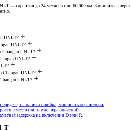
NI-T — гарантия до 24 месяцев или 60 000 км. Запишитесь через
атно.
an UNI-T?
angan UNI-T?
на Changan UNI-T?
Changan UNI-T?
NI-T?
на Changan UNI-T?
 Changan UNI-T?
передаче, на панели ошибка, мощность ограничена.
рости с места или после переключений.
аметная задержка на включении D или R.
I-T