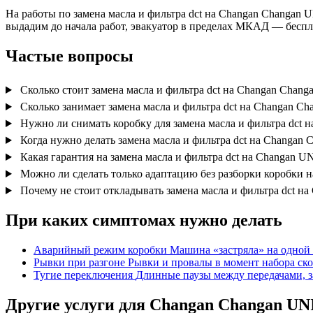
На работы по замена масла и фильтра dct на Changan Changan U
выдадим до начала работ, эвакуатор в пределах МКАД — беспл
Частые вопросы
Сколько стоит замена масла и фильтра dct на Changan Chang
Сколько занимает замена масла и фильтра dct на Changan Ch
Нужно ли снимать коробку для замена масла и фильтра dct 
Когда нужно делать замена масла и фильтра dct на Changan 
Какая гарантия на замена масла и фильтра dct на Changan U
Можно ли сделать только адаптацию без разборки коробки 
Почему не стоит откладывать замена масла и фильтра dct на
При каких симптомах нужно делать
Аварийный режим коробки
Машина «застряла» на одной 
Рывки при разгоне
Рывки и провалы в момент набора ско
Тугие переключения
Длинные паузы между передачами, з
Другие услуги для Changan Changan UN