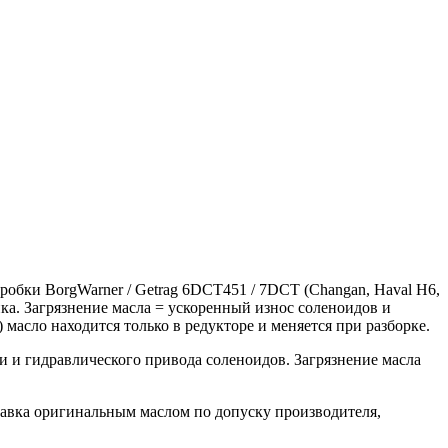
обки BorgWarner / Getrag 6DCT451 / 7DCT (Changan, Haval H6,
а. Загрязнение масла = ускоренный износ соленоидов и
асло находится только в редукторе и меняется при разборке.
 и гидравлического привода соленоидов. Загрязнение масла
правка оригинальным маслом по допуску производителя,