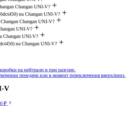
Changan Changan UNI-V?
(6dct450) на Changan UNI-V?
а Changan Changan UNI-V?
 Changan UNI-V?
на Changan UNI-V?
dct450) на Changan UNI-V?
коробки на нейтрали и при разгоне.
ключении передачи или в момент переключения вверх/вниз.
I-V
50 ₽