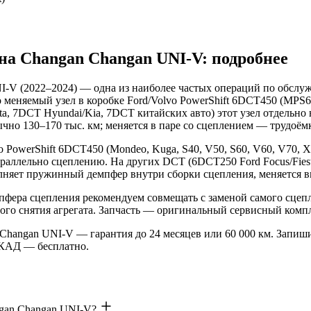
на Changan Changan UNI-V: подробнее
I-V (2022–2024) — одна из наиболее частых операций по обслу
меняемый узел в коробке Ford/Volvo PowerShift 6DCT450 (MPS6).
a, 7DCT Hyundai/Kia, 7DCT китайских авто) этот узел отдельно
чно 130–170 тыс. км; меняется в паре со сцеплением — трудоёмк
 PowerShift 6DCT450 (Mondeo, Kuga, S40, V50, S60, V60, V70, 
араллельно сцеплению. На других DCT (6DCT250 Ford Focus/Fie
олняет пружинный демпфер внутри сборки сцепления, меняется в
фера сцепления рекомендуем совмещать с заменой самого сцепле
ного снятия агрегата. Запчасть — оригинальный сервисный ко
 Changan UNI-V — гарантия до 24 месяцев или 60 000 км. Запиши
 МКАД — бесплатно.
ngan Changan UNI-V?