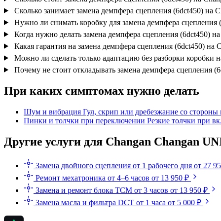
Сколько занимает замена демпфера сцепления (6dct450) на 
Нужно ли снимать коробку для замена демпфера сцепления 
Когда нужно делать замена демпфера сцепления (6dct450) н
Какая гарантия на замена демпфера сцепления (6dct450) на
Можно ли сделать только адаптацию без разборки коробки 
Почему не стоит откладывать замена демпфера сцепления (6
При каких симптомах нужно делать
Шум и вибрация
Гул, скрип или дребезжание со стороны 
Пинки и толчки при переключении
Резкие толчки при в
Другие услуги для Changan Changan UN
Замена двойного сцепления
от 1 рабочего дня
от 27 9
Ремонт мехатроника
от 4–6 часов
от 13 950 ₽
Замена и ремонт блока TCM
от 3 часов
от 13 950 ₽
Замена масла и фильтра DCT
от 1 часа
от 5 000 ₽