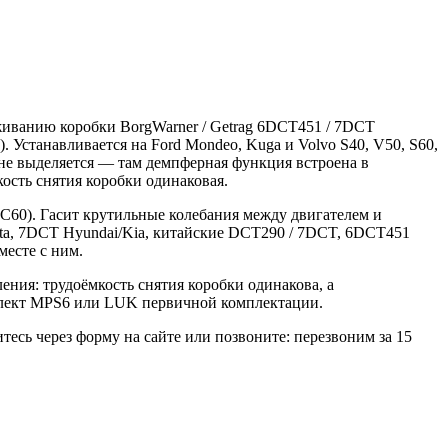
живанию коробки BorgWarner / Getrag 6DCT451 / 7DCT
 Устанавливается на Ford Mondeo, Kuga и Volvo S40, V50, S60,
 не выделяется — там демпферная функция встроена в
ость снятия коробки одинаковая.
XC60). Гасит крутильные колебания между двигателем и
sta, 7DCT Hyundai/Kia, китайские DCT290 / 7DCT, 6DCT451
месте с ним.
ния: трудоёмкость снятия коробки одинакова, а
мплект MPS6 или LUK первичной комплектации.
тесь через форму на сайте или позвоните: перезвоним за 15