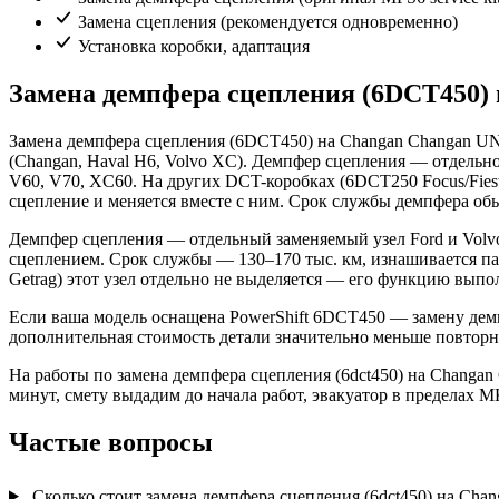
Замена сцепления (рекомендуется одновременно)
Установка коробки, адаптация
Замена демпфера сцепления (6DCT450) 
Замена демпфера сцепления (6DCT450) на Changan Changan UN
(Changan, Haval H6, Volvo XC). Демпфер сцепления — отдельно 
V60, V70, XC60. На других DCT-коробках (6DCT250 Focus/Fiest
сцепление и меняется вместе с ним. Срок службы демпфера обы
Демпфер сцепления — отдельный заменяемый узел Ford и Volvo
сцеплением. Срок службы — 130–170 тыс. км, изнашивается п
Getrag) этот узел отдельно не выделяется — его функцию вып
Если ваша модель оснащена PowerShift 6DCT450 — замену демп
дополнительная стоимость детали значительно меньше повтор
На работы по замена демпфера сцепления (6dct450) на Changan
минут, смету выдадим до начала работ, эвакуатор в пределах
Частые вопросы
Сколько стоит замена демпфера сцепления (6dct450) на Cha