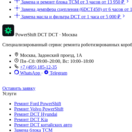
Замена и ремонт блока TCM
от 3 часов
от 13 950 ₽
Замена демпфера сцепления (6DCT450)
от 6 часов
от 
Замена масла и фильтра DCT
от 1 часа
от 5 000 ₽
PowerShift DCT
DCT · Москва
Специализированный сервис ремонта роботизированных коробок п
Москва, Задонский проезд, 1А
Пн–Сб: 09:00–20:00, Вс: 10:00–18:00
+7 (495) 185-12-35
WhatsApp
·
Telegram
До 12 мес. / 30 000 км
Эвакуатор бесплатно
Рассрочка 0%
Оставить заявку
Услуги
Ремонт Ford PowerShift
Ремонт Volvo PowerShift
Ремонт DCT Hyundai
Ремонт DCT Kia
Ремонт DCT китайских авто
Замена блока TCM