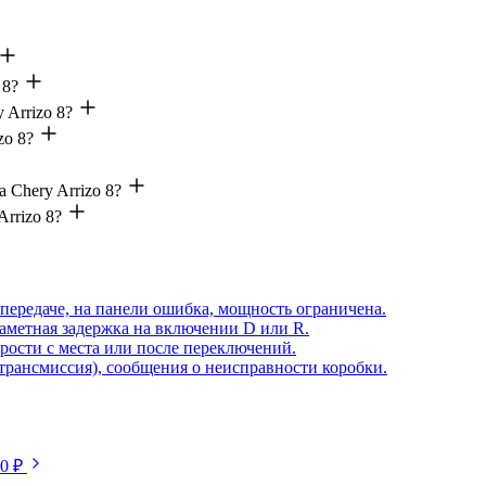
 8?
 Arrizo 8?
zo 8?
 Chery Arrizo 8?
rrizo 8?
передаче, на панели ошибка, мощность ограничена.
аметная задержка на включении D или R.
рости с места или после переключений.
(трансмиссия), сообщения о неисправности коробки.
50 ₽