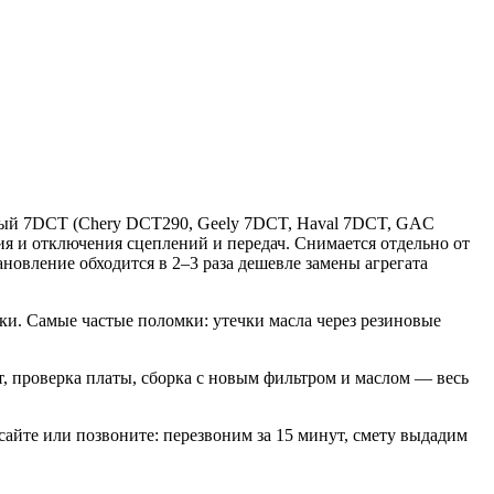
крый 7DCT (Chery DCT290, Geely 7DCT, Haval 7DCT, GAC
я и отключения сцеплений и передач. Снимается отдельно от
новление обходится в 2–3 раза дешевле замены агрегата
ки. Самые частые поломки: утечки масла через резиновые
т, проверка платы, сборка с новым фильтром и маслом — весь
 сайте или позвоните: перезвоним за 15 минут, смету выдадим