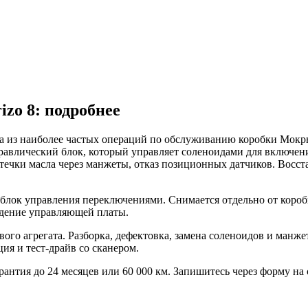
izo 8: подробнее
одна из наиболее частых операций по обслуживанию коробки Мо
авлический блок, который управляет соленоидами для включени
течки масла через манжеты, отказ позиционных датчиков. Восста
 блок управления переключениями. Снимается отдельно от короб
ждение управляющей платы.
ого агрегата. Разборка, дефектовка, замена соленоидов и манже
ия и тест-драйв со сканером.
рантия до 24 месяцев или 60 000 км. Запишитесь через форму на