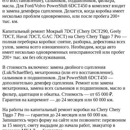
его восстановление), сальников, подшипников, фильтра,
масла. Для Ford/Volvo PowerShift 6DCT450 в комплект входит
и замена демпфера сцепления. Делается, когда коробка имеет
несколько проблем одновременно, или после пробега 200+
тыс. км.
Капитальный ремонт Мокрый 7DCT (Chery DCT290, Geely
7DCT, Haval 7DCT, GAC 7DCT) на Chery Chery Tiggo 7 Pro —
полная переборка коробки: снятие, разборка, дефектовка всех
узлов, замена всего изношенного. Необходим, когда авто
имеет несколько одновременных неисправностей или пробег
200+ тыс. км без обслуживания.
В стоимость включено: замена двойного сцепления
(Luk/Schaeffler), мехатроника (или его восстановление),
сальников и подшипников. Для PowerShift 6DCT450 —
дополнительно демпфер сцепления. Ремонт или замена
мехатроника, замена всех сальников и подшипников, масло и
фильтр, адаптация и обкатка. Стоимость — от 65 000 ₽.
Гарантия на капремонт — до 24 месяцев или 60 000 км.
На работы по капитальный ремонт коробки на Chery Chery
Tiggo 7 Pro — гарантия до 24 месяцев или 60 000 км.
Запишитесь через форму на сайте или позвоните: перезвоним
за 15 минут, смету выдадим до начала работ, эвакуатор в