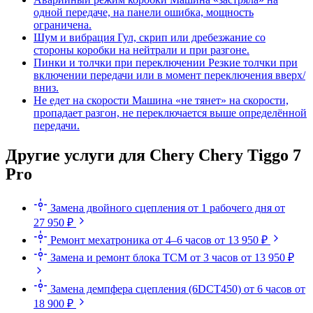
одной передаче, на панели ошибка, мощность
ограничена.
Шум и вибрация
Гул, скрип или дребезжание со
стороны коробки на нейтрали и при разгоне.
Пинки и толчки при переключении
Резкие толчки при
включении передачи или в момент переключения вверх/
вниз.
Не едет на скорости
Машина «не тянет» на скорости,
пропадает разгон, не переключается выше определённой
передачи.
Другие услуги для Chery Chery Tiggo 7
Pro
Замена двойного сцепления
от 1 рабочего дня
от
27 950 ₽
Ремонт мехатроника
от 4–6 часов
от 13 950 ₽
Замена и ремонт блока TCM
от 3 часов
от 13 950 ₽
Замена демпфера сцепления (6DCT450)
от 6 часов
от
18 900 ₽