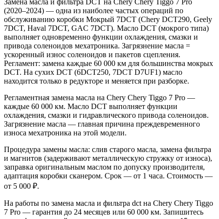
Замена масла и фильтра DCT на Chery Chery Tiggo 7 Pro
(2020–2024) — одна из наиболее частых операций по
обслуживанию коробки Мокрый 7DCT (Chery DCT290, Geely
7DCT, Haval 7DCT, GAC 7DCT). Масло DCT (мокрого типа)
выполняет одновременно функции охлаждения, смазки и
привода соленоидов мехатроника. Загрязнение масла =
ускоренный износ соленоидов и пакетов сцепления.
Регламент: замена каждые 60 000 км для большинства мокрых
DCT. На сухих DCT (6DCT250, 7DCT D7UF1) масло
находится только в редукторе и меняется при разборке.
Регламентная замена масла на Chery Chery Tiggo 7 Pro —
каждые 60 000 км. Масло DCT выполняет функции
охлаждения, смазки и гидравлического привода соленоидов.
Загрязнение масла — главная причина преждевременного
износа мехатроника на этой модели.
Процедура замены масла: слив старого масла, замена фильтра
и магнитов (задерживают металлическую стружку от износа),
заправка оригинальным маслом по допуску производителя,
адаптация коробки сканером. Срок — от 1 часа. Стоимость —
от 5 000 ₽.
На работы по замена масла и фильтра dct на Chery Chery Tiggo
7 Pro — гарантия до 24 месяцев или 60 000 км. Запишитесь