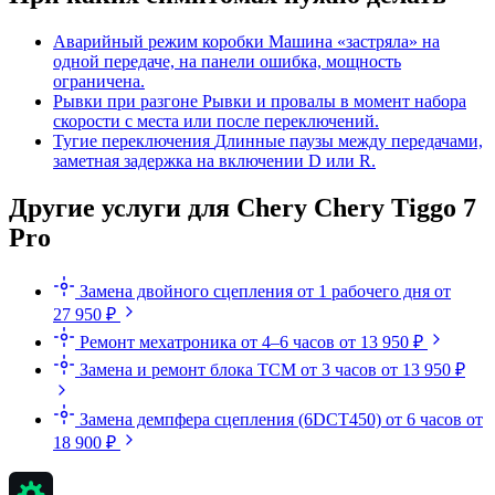
Аварийный режим коробки
Машина «застряла» на
одной передаче, на панели ошибка, мощность
ограничена.
Рывки при разгоне
Рывки и провалы в момент набора
скорости с места или после переключений.
Тугие переключения
Длинные паузы между передачами,
заметная задержка на включении D или R.
Другие услуги для Chery Chery Tiggo 7
Pro
Замена двойного сцепления
от 1 рабочего дня
от
27 950 ₽
Ремонт мехатроника
от 4–6 часов
от 13 950 ₽
Замена и ремонт блока TCM
от 3 часов
от 13 950 ₽
Замена демпфера сцепления (6DCT450)
от 6 часов
от
18 900 ₽