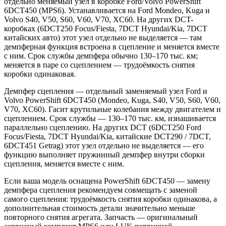
отдельно меняемый узел в коробке Ford/Volvo PowerShift
6DCT450 (MPS6). Устанавливается на Ford Mondeo, Kuga и
Volvo S40, V50, S60, V60, V70, XC60. На других DCT-
коробках (6DCT250 Focus/Fiesta, 7DCT Hyundai/Kia, 7DCT
китайских авто) этот узел отдельно не выделяется — там
демпферная функция встроена в сцепление и меняется вместе
с ним. Срок службы демпфера обычно 130–170 тыс. км;
меняется в паре со сцеплением — трудоёмкость снятия
коробки одинаковая.
Демпфер сцепления — отдельный заменяемый узел Ford и
Volvo PowerShift 6DCT450 (Mondeo, Kuga, S40, V50, S60, V60,
V70, XC60). Гасит крутильные колебания между двигателем и
сцеплением. Срок службы — 130–170 тыс. км, изнашивается
параллельно сцеплению. На других DCT (6DCT250 Ford
Focus/Fiesta, 7DCT Hyundai/Kia, китайские DCT290 / 7DCT,
6DCT451 Getrag) этот узел отдельно не выделяется — его
функцию выполняет пружинный демпфер внутри сборки
сцепления, меняется вместе с ним.
Если ваша модель оснащена PowerShift 6DCT450 — замену
демпфера сцепления рекомендуем совмещать с заменой
самого сцепления: трудоёмкость снятия коробки одинакова, а
дополнительная стоимость детали значительно меньше
повторного снятия агрегата. Запчасть — оригинальный