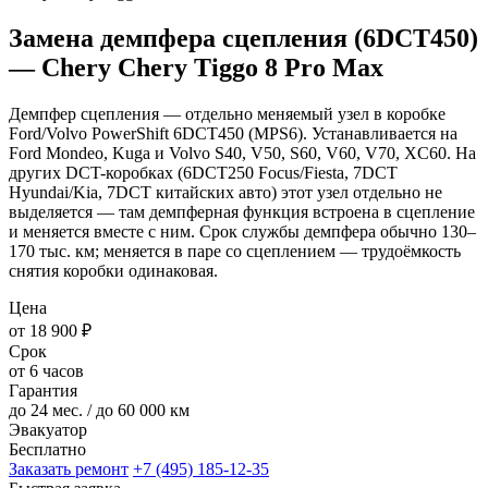
Замена демпфера сцепления (6DCT450)
— Chery Chery Tiggo 8 Pro Max
Демпфер сцепления — отдельно меняемый узел в коробке
Ford/Volvo PowerShift 6DCT450 (MPS6). Устанавливается на
Ford Mondeo, Kuga и Volvo S40, V50, S60, V60, V70, XC60. На
других DCT-коробках (6DCT250 Focus/Fiesta, 7DCT
Hyundai/Kia, 7DCT китайских авто) этот узел отдельно не
выделяется — там демпферная функция встроена в сцепление
и меняется вместе с ним. Срок службы демпфера обычно 130–
170 тыс. км; меняется в паре со сцеплением — трудоёмкость
снятия коробки одинаковая.
Цена
от 18 900 ₽
Срок
от 6 часов
Гарантия
до 24 мес. / до 60 000 км
Эвакуатор
Бесплатно
Заказать ремонт
+7 (495) 185-12-35