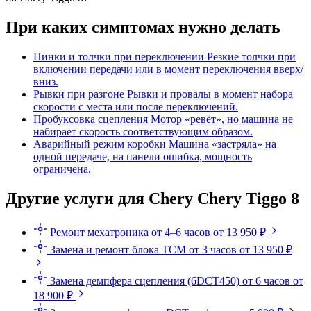
При каких симптомах нужно делать
Пинки и толчки при переключении
Резкие толчки при
включении передачи или в момент переключения вверх/
вниз.
Рывки при разгоне
Рывки и провалы в момент набора
скорости с места или после переключений.
Пробуксовка сцепления
Мотор «ревёт», но машина не
набирает скорость соответствующим образом.
Аварийный режим коробки
Машина «застряла» на
одной передаче, на панели ошибка, мощность
ограничена.
Другие услуги для Chery Chery Tiggo 8
Ремонт мехатроника
от 4–6 часов
от 13 950 ₽
Замена и ремонт блока TCM
от 3 часов
от 13 950 ₽
Замена демпфера сцепления (6DCT450)
от 6 часов
от
18 900 ₽