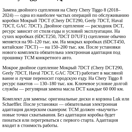
Замена двойного сцепления на Chery Chery Tiggo 8 (2018–
2024) — одна из наиболее частых операций по обслуживанию
коробки Мокрый 7DCT (Chery DCT290, Geely 7DCT, Haval
7DCT, GAC 7DCT). Двойное сцепление — расходник DCT,
ресурс зависит от стиля езды и условий эксплуатации. На
сухих коробках (6DCT250, 7DCT D7UF1) сцепление обычно
меняется на 90–120 тыс. км. На мокрых коробках (6DCT450,
китайские 7DCT) — на 150–200 тыс. км. После установки
нового комплекта обязательна электронная адаптация под
прошивку TCM конкретного авто.
Мокрое двойное сцепление Мокрый 7DCT (Chery DCT290,
Geely 7DCT, Haval 7DCT, GAC 7DCT) работает в масляной
ванне и лучше переносит городскую езду. На Chery Tiggo 8
ресурс пакетов — 130–180 тыс. км. Ключевое условие долгой
службы — регулярная замена масла DCT каждые 60 000 км.
Комплект для замены: оригинальные диски и корзина Luk или
Schaeffler. После установки — обязательная электронная
адаптация дилерским сканером: TCM должен «выучить»
новые точки схватывания. Без адаптации коробка будет
пинаться или перегреваться с первого старта. Адаптация
входит в стоимость работы.