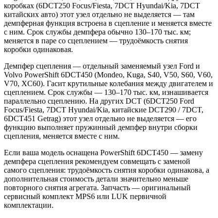
коробках (6DCT250 Focus/Fiesta, 7DCT Hyundai/Kia, 7DCT
китайских авто) этот узел отдельно не выделяется — там
демпферная функция встроена в сцепление и меняется вместе
с ним. Срок службы демпфера обычно 130–170 тыс. км;
меняется в паре со сцеплением — трудоёмкость снятия
коробки одинаковая.
Демпфер сцепления — отдельный заменяемый узел Ford и
Volvo PowerShift 6DCT450 (Mondeo, Kuga, S40, V50, S60, V60,
V70, XC60). Гасит крутильные колебания между двигателем и
сцеплением. Срок службы — 130–170 тыс. км, изнашивается
параллельно сцеплению. На других DCT (6DCT250 Ford
Focus/Fiesta, 7DCT Hyundai/Kia, китайские DCT290 / 7DCT,
6DCT451 Getrag) этот узел отдельно не выделяется — его
функцию выполняет пружинный демпфер внутри сборки
сцепления, меняется вместе с ним.
Если ваша модель оснащена PowerShift 6DCT450 — замену
демпфера сцепления рекомендуем совмещать с заменой
самого сцепления: трудоёмкость снятия коробки одинакова, а
дополнительная стоимость детали значительно меньше
повторного снятия агрегата. Запчасть — оригинальный
сервисный комплект MPS6 или LUK первичной
комплектации.