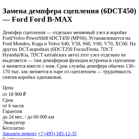
Замена демпфера сцепления (6DCT450)
— Ford Ford B-MAX
Демпфер сцепления — отдельно меняемый узел в коробке
Ford/Volvo PowerShift 6DCT450 (MPS6). Устанавливается на
Ford Mondeo, Kuga и Volvo S40, V50, S60, V60, V70, XC60. На
других DCT-коробках (6DCT250 Focus/Fiesta, 7DCT
Hyundai/Kia, 7DCT китайских авто) этот узел отдельно не
выделяется — там демпферная функция встроена в сцепление
и меняется вместе с ним. Срок службы демпфера обычно 130–
170 тыс. км; меняется в паре со сцеплением — трудоёмкость
снятия коробки одинаковая.
Цена
от 18 900 ₽
Срок
от 6 часов
Гарантия
до 24 мес. / до 60 000 км
Эвакуатор
Бесплатно
Заказать ремонт
+7 (495) 185-12-35