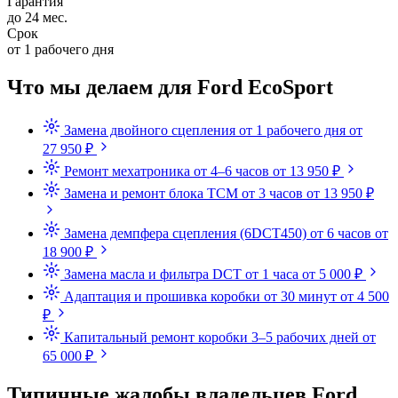
Гарантия
до 24 мес.
Срок
от 1 рабочего дня
Что мы делаем для Ford EcoSport
Замена двойного сцепления
от 1 рабочего дня
от
27 950 ₽
Ремонт мехатроника
от 4–6 часов
от 13 950 ₽
Замена и ремонт блока TCM
от 3 часов
от 13 950 ₽
Замена демпфера сцепления (6DCT450)
от 6 часов
от
18 900 ₽
Замена масла и фильтра DCT
от 1 часа
от 5 000 ₽
Адаптация и прошивка коробки
от 30 минут
от 4 500
₽
Капитальный ремонт коробки
3–5 рабочих дней
от
65 000 ₽
Типичные жалобы владельцев Ford