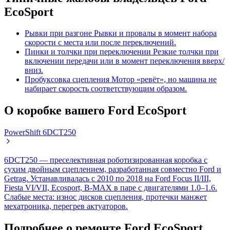
EcoSport
Рывки при разгоне
Рывки и провалы в момент набора
скорости с места или после переключений.
Пинки и толчки при переключении
Резкие толчки при
включении передачи или в момент переключения вверх/
вниз.
Пробуксовка сцепления
Мотор «ревёт», но машина не
набирает скорость соответствующим образом.
О коробке вашего Ford EcoSport
PowerShift 6DCT250
6DCT250 — преселективная роботизированная коробка с
сухим двойным сцеплением, разработанная совместно Ford и
Getrag. Устанавливалась с 2010 по 2018 на Ford Focus II/III,
Fiesta VI/VII, Ecosport, B-MAX в паре с двигателями 1.0–1.6.
Слабые места: износ дисков сцепления, протечки манжет
мехатроника, перегрев актуаторов.
Подробнее о ремонте Ford EcoSport