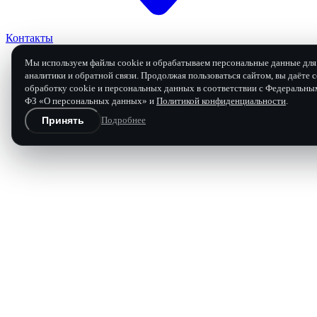
Контакты
Мы используем файлы cookie и обрабатываем персональные данные для 
аналитики и обратной связи. Продолжая пользоваться сайтом, вы даёте с
обработку cookie и персональных данных в соответствии с Федеральны
Заявка на ремонт
ФЗ «О персональных данных» и
Политикой конфиденциальности
.
Принять
Подробнее
Бесплатная диагностика и расчёт
Перезвоним в течение 15 минут в рабочее время.
Имя
Телефон
Марка, модель, год
Что произошло с коробкой
0 / 120 
Отправить заявку
Нажимая «Отправить», вы соглашаетесь с
политикой конфи