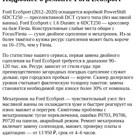
Ford EcoSport (2012–2020) оснащается коробкой PowerShift
6DCT250 — преселективной DCT сухого типа (без масляной
ванны). Ford EcoSport с 1.6 Duratec и 6DCT250 — кроссовер
на базе Fiesta. Конструктивные слабые места общие с
Focus/Fiesta — сухое двойное сцепление и мехатроник. Из-за
более тяжёлого кузова ресурс сцепления может быть короче
на 10–15%, чем у Fiesta.
По статистике нашего сервиса, первая замена двойного
сцепления на Ford EcoSport требуется в диапазоне 90–
120 тыс. км. Ресурс зависит от стиля езды: при
преимущественно загородных поездках сцепление служит
дольше, при городских пробках — короче. Сканер дилерского
уровня считывает фактическую толщину пакетов: замена
становится необходимой при износе более 30% от номинала.
Мехатроник на Ford EcoSport — чувствительный узел: без
масляной ванны он охлаждается хуже и быстрее реагирует на
износ манжет и перегрев. Симптомы проблемы с
мехатроником: тугие переключения, ошибки P0703, P0706,
P0720 на панели, аварийный режим. Ремонт мехатроника
включает замену соленоидов, манжет, проверку платы и
адаптацию — от 13 950 ₽, срок от 4–6 часов.