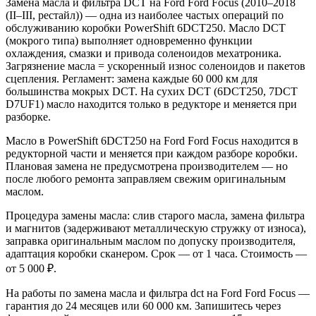
Замена масла и фильтра DCT на Ford Ford Focus (2010–2018
(II–III, рестайл)) — одна из наиболее частых операций по
обслуживанию коробки PowerShift 6DCT250. Масло DCT
(мокрого типа) выполняет одновременно функции
охлаждения, смазки и привода соленоидов мехатроника.
Загрязнение масла = ускоренный износ соленоидов и пакетов
сцепления. Регламент: замена каждые 60 000 км для
большинства мокрых DCT. На сухих DCT (6DCT250, 7DCT
D7UF1) масло находится только в редукторе и меняется при
разборке.
Масло в PowerShift 6DCT250 на Ford Ford Focus находится в
редукторной части и меняется при каждом разборе коробки.
Плановая замена не предусмотрена производителем — но
после любого ремонта заправляем свежим оригинальным
маслом.
Процедура замены масла: слив старого масла, замена фильтра
и магнитов (задерживают металлическую стружку от износа),
заправка оригинальным маслом по допуску производителя,
адаптация коробки сканером. Срок — от 1 часа. Стоимость —
от 5 000 ₽.
На работы по замена масла и фильтра dct на Ford Ford Focus —
гарантия до 24 месяцев или 60 000 км. Запишитесь через