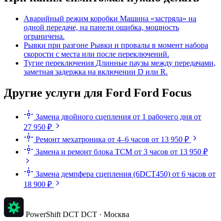
Аварийный режим коробки
Машина «застряла» на
одной передаче, на панели ошибка, мощность
ограничена.
Рывки при разгоне
Рывки и провалы в момент набора
скорости с места или после переключений.
Тугие переключения
Длинные паузы между передачами,
заметная задержка на включении D или R.
Другие услуги для Ford Ford Focus
Замена двойного сцепления
от 1 рабочего дня
от
27 950 ₽
Ремонт мехатроника
от 4–6 часов
от 13 950 ₽
Замена и ремонт блока TCM
от 3 часов
от 13 950 ₽
Замена демпфера сцепления (6DCT450)
от 6 часов
от
18 900 ₽
PowerShift DCT
DCT · Москва