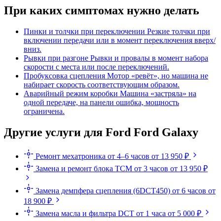
При каких симптомах нужно делать
Пинки и толчки при переключении
Резкие толчки при
включении передачи или в момент переключения вверх/
вниз.
Рывки при разгоне
Рывки и провалы в момент набора
скорости с места или после переключений.
Пробуксовка сцепления
Мотор «ревёт», но машина не
набирает скорость соответствующим образом.
Аварийный режим коробки
Машина «застряла» на
одной передаче, на панели ошибка, мощность
ограничена.
Другие услуги для Ford Ford Galaxy
Ремонт мехатроника
от 4–6 часов
от 13 950 ₽
Замена и ремонт блока TCM
от 3 часов
от 13 950 ₽
Замена демпфера сцепления (6DCT450)
от 6 часов
от
18 900 ₽
Замена масла и фильтра DCT
от 1 часа
от 5 000 ₽