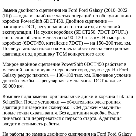
Замена двойного сцепления на Ford Ford Galaxy (2010–2022
(III)) — одна из наиболее частых операций по обслуживанию
коробки PowerShift 6DCT450. Двойное сцепление —
расходник DCT, ресурс зависит от стиля езды и условий
эксплуатации. На сухих коробках (6DCT250, 7DCT D7UF1)
сцепление обычно меняется на 90–120 тыс. км. На мокрых
коробках (6DCT450, китайские 7DCT) — на 150–200 тыс. км.
После установки нового комплекта обязательна электронная
адаптация под прошивку TCM конкретного авто.
Мокрое двойное сцепление PowerShift 6DCT450 работает в
масляной ванне и лучше переносит городскую езду. На Ford
Galaxy ресурс пакетов — 130–180 тыс. км. Ключевое условие
долгой службы — регулярная замена масла DCT каждые
60 000 км.
Комплект для замены: оригинальные диски и корзина Luk или
Schaeffler. После установки — обязательная электронная
адаптация дилерским сканером: TCM должен «выучить»
новые точки схватывания. Без адаптации коробка будет
пинаться или перегреваться с первого старта. Адаптация
входит в стоимость работы.
На работы по замена двойного сцепления на Ford Ford Galaxy