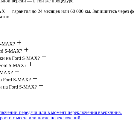
ьной версии — в той же процедуре.
X — гарантия до 24 месяцев или 60 000 км. Запишитесь через фо
атно.
 S-MAX?
ord S-MAX?
бки на Ford S-MAX?
 Ford S-MAX?
S-MAX?
на Ford S-MAX?
ки на Ford S-MAX?
ключении передачи или в момент переключения вверх/вниз.
рости с места или после переключений.