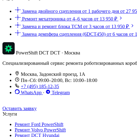
Замена двойного сцепления
от 1 рабочего дня
от 27 9
Ремонт мехатроника
от 4–6 часов
от 13 950 ₽
Замена и ремонт блока TCM
от 3 часов
от 13 950 ₽
Замена демпфера сцепления (6DCT450)
от 6 часов
от 
PowerShift DCT
DCT · Москва
Специализированный сервис ремонта роботизированных коробок п
Москва, Задонский проезд, 1А
Пн–Сб: 09:00–20:00, Вс: 10:00–18:00
+7 (495) 185-12-35
WhatsApp
·
Telegram
До 12 мес. / 30 000 км
Эвакуатор бесплатно
Рассрочка 0%
Оставить заявку
Услуги
Ремонт Ford PowerShift
Ремонт Volvo PowerShift
Ремонт DCT Hyundai