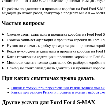
Стоимость — от 4 500 ₽. Обновление прошивки TCM до актуал
На работы по адаптация и прошивка коробки на Ford Ford S-MA
выдадим до начала работ, эвакуатор в пределах МКАД — беспл
Частые вопросы
Сколько стоит адаптация и прошивка коробки на Ford Ford
Сколько занимает адаптация и прошивка коробки на Ford F
Нужно ли снимать коробку для адаптация и прошивка коро
Когда нужно делать адаптация и прошивка коробки на Ford
Какая гарантия на адаптация и прошивка коробки на Ford 
Можно ли сделать только адаптацию без разборки коробки 
Почему не стоит откладывать адаптация и прошивка короб
При каких симптомах нужно делать
Пинки и толчки при переключении
Резкие толчки при в
Рывки при разгоне
Рывки и провалы в момент набора ско
Другие услуги для Ford Ford S-MAX