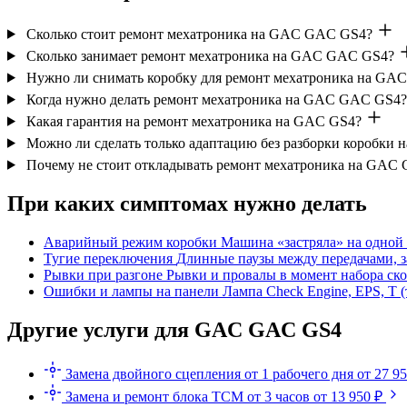
Сколько стоит ремонт мехатроника на GAC GAC GS4?
Сколько занимает ремонт мехатроника на GAC GAC GS4?
Нужно ли снимать коробку для ремонт мехатроника на GA
Когда нужно делать ремонт мехатроника на GAC GAC GS4?
Какая гарантия на ремонт мехатроника на GAC GS4?
Можно ли сделать только адаптацию без разборки коробки
Почему не стоит откладывать ремонт мехатроника на GAC 
При каких симптомах нужно делать
Аварийный режим коробки
Машина «застряла» на одной 
Тугие переключения
Длинные паузы между передачами, з
Рывки при разгоне
Рывки и провалы в момент набора ско
Ошибки и лампы на панели
Лампа Check Engine, EPS, T 
Другие услуги для GAC GAC GS4
Замена двойного сцепления
от 1 рабочего дня
от 27 9
Замена и ремонт блока TCM
от 3 часов
от 13 950 ₽