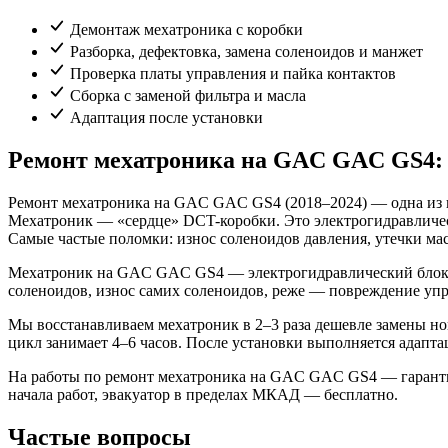
Демонтаж мехатроника с коробки
Разборка, дефектовка, замена соленоидов и манжет
Проверка платы управления и пайка контактов
Сборка с заменой фильтра и масла
Адаптация после установки
Ремонт мехатроника на GAC GAC GS4: 
Ремонт мехатроника на GAC GAC GS4 (2018–2024) — одна из
Мехатроник — «сердце» DCT-коробки. Это электрогидравлическ
Самые частые поломки: износ соленоидов давления, утечки мас
Мехатроник на GAC GAC GS4 — электрогидравлический блок у
соленоидов, износ самих соленоидов, реже — повреждение уп
Мы восстанавливаем мехатроник в 2–3 раза дешевле замены нов
цикл занимает 4–6 часов. После установки выполняется адаптац
На работы по ремонт мехатроника на GAC GAC GS4 — гарантия 
начала работ, эвакуатор в пределах МКАД — бесплатно.
Частые вопросы