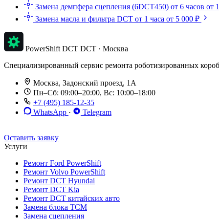
Замена демпфера сцепления (6DCT450)
от 6 часов
от 
Замена масла и фильтра DCT
от 1 часа
от 5 000 ₽
PowerShift DCT
DCT · Москва
Специализированный сервис ремонта роботизированных коробок п
Москва, Задонский проезд, 1А
Пн–Сб: 09:00–20:00, Вс: 10:00–18:00
+7 (495) 185-12-35
WhatsApp
·
Telegram
До 12 мес. / 30 000 км
Эвакуатор бесплатно
Рассрочка 0%
Оставить заявку
Услуги
Ремонт Ford PowerShift
Ремонт Volvo PowerShift
Ремонт DCT Hyundai
Ремонт DCT Kia
Ремонт DCT китайских авто
Замена блока TCM
Замена сцепления