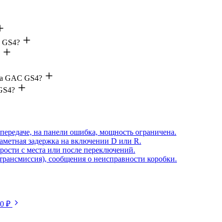
C GS4?
 на GAC GS4?
GS4?
передаче, на панели ошибка, мощность ограничена.
аметная задержка на включении D или R.
рости с места или после переключений.
(трансмиссия), сообщения о неисправности коробки.
50 ₽