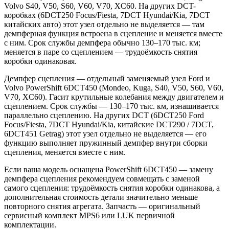
Volvo S40, V50, S60, V60, V70, XC60. На других DCT-
коробках (6DCT250 Focus/Fiesta, 7DCT Hyundai/Kia, 7DCT
китайских авто) этот узел отдельно не выделяется — там
демпферная функция встроена в сцепление и меняется вместе
с ним. Срок службы демпфера обычно 130–170 тыс. км;
меняется в паре со сцеплением — трудоёмкость снятия
коробки одинаковая.
Демпфер сцепления — отдельный заменяемый узел Ford и
Volvo PowerShift 6DCT450 (Mondeo, Kuga, S40, V50, S60, V60,
V70, XC60). Гасит крутильные колебания между двигателем и
сцеплением. Срок службы — 130–170 тыс. км, изнашивается
параллельно сцеплению. На других DCT (6DCT250 Ford
Focus/Fiesta, 7DCT Hyundai/Kia, китайские DCT290 / 7DCT,
6DCT451 Getrag) этот узел отдельно не выделяется — его
функцию выполняет пружинный демпфер внутри сборки
сцепления, меняется вместе с ним.
Если ваша модель оснащена PowerShift 6DCT450 — замену
демпфера сцепления рекомендуем совмещать с заменой
самого сцепления: трудоёмкость снятия коробки одинакова, а
дополнительная стоимость детали значительно меньше
повторного снятия агрегата. Запчасть — оригинальный
сервисный комплект MPS6 или LUK первичной
комплектации.