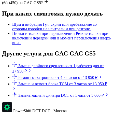
(6dct450) на GAC GS5?
При каких симптомах нужно делать
Шум и вибрация
Гул, скрип или дребезжание со
стороны коробки на нейтрали и при разгоне.
Пинки и толчки при переключении
Резкие толчки при
включении передачи или в момент переключения вверх/
вниз.
Другие услуги для GAC GAC GS5
Замена двойного сцепления
от 1 рабочего дня
от
27 950 ₽
Ремонт мехатроника
от 4–6 часов
от 13 950 ₽
Замена и ремонт блока TCM
от 3 часов
от 13 950 ₽
Замена масла и фильтра DCT
от 1 часа
от 5 000 ₽
PowerShift DCT
DCT · Москва