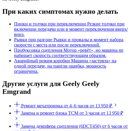
При каких симптомах нужно делать
Пинки и толчки при переключении
Резкие толчки при
включении передачи или в момент переключения вверх/
вниз.
Рывки при разгоне
Рывки и провалы в момент набора
скорости с места или после переключений.
Пробуксовка сцепления
Мотор «ревёт», но машина не
набирает скорость соответствующим образом.
Аварийный режим коробки
Машина «застряла» на
одной передаче, на панели ошибка, мощность
ограничена.
Другие услуги для Geely Geely
Emgrand
Ремонт мехатроника
от 4–6 часов
от 13 950 ₽
Замена и ремонт блока TCM
от 3 часов
от 13 950 ₽
Замена демпфера сцепления (6DCT450)
от 6 часов
от