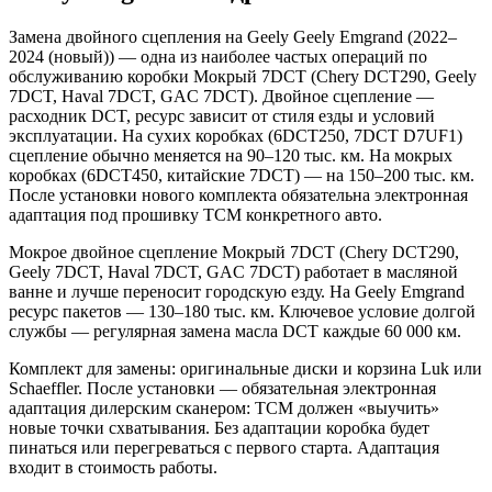
Замена двойного сцепления на Geely Geely Emgrand (2022–
2024 (новый)) — одна из наиболее частых операций по
обслуживанию коробки Мокрый 7DCT (Chery DCT290, Geely
7DCT, Haval 7DCT, GAC 7DCT). Двойное сцепление —
расходник DCT, ресурс зависит от стиля езды и условий
эксплуатации. На сухих коробках (6DCT250, 7DCT D7UF1)
сцепление обычно меняется на 90–120 тыс. км. На мокрых
коробках (6DCT450, китайские 7DCT) — на 150–200 тыс. км.
После установки нового комплекта обязательна электронная
адаптация под прошивку TCM конкретного авто.
Мокрое двойное сцепление Мокрый 7DCT (Chery DCT290,
Geely 7DCT, Haval 7DCT, GAC 7DCT) работает в масляной
ванне и лучше переносит городскую езду. На Geely Emgrand
ресурс пакетов — 130–180 тыс. км. Ключевое условие долгой
службы — регулярная замена масла DCT каждые 60 000 км.
Комплект для замены: оригинальные диски и корзина Luk или
Schaeffler. После установки — обязательная электронная
адаптация дилерским сканером: TCM должен «выучить»
новые точки схватывания. Без адаптации коробка будет
пинаться или перегреваться с первого старта. Адаптация
входит в стоимость работы.