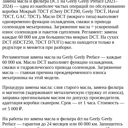
Замена масла и фильтра DCT на Geely Geely Preface (2021–
2024) — одна из наиболее частых операций по обслуживанию
коробки Мокрый 7DCT (Chery DCT290, Geely 7DCT, Haval
7DCT, GAC 7DCT). Масло DCT (мокрого типа) выполняет
одновременно функции охлаждения, смазки и привода
соленоидов мехатроника. Загрязнение масла = ускоренный
износ соленоидов и пакетов сцепления. Регламент: замена
каждые 60 000 км для большинства мокрых DCT. На сухих
DCT (6DCT250, 7DCT D7UF1) масло находится только в
редукторе и меняется при разборке.
Регламентная замена масла на Geely Geely Preface — каждые
60 000 км. Масло DCT выполняет функции охлаждения,
смазки и гидравлического привода соленоидов. Загрязнение
масла — главная причина преждевременного износа
мехатроника на этой модели.
Процедура замены масла: слив старого масла, замена фильтра
и магнитов (задерживают металлическую стружку от износа),
заправка оригинальным маслом по допуску производителя,
адаптация коробки сканером. Срок — от 1 часа. Стоимость —
от 5 000 ₽.
На работы по замена масла и фильтра dct на Geely Geely
Preface — гарантия до 24 месяцев или 60 000 км. Запишитесь