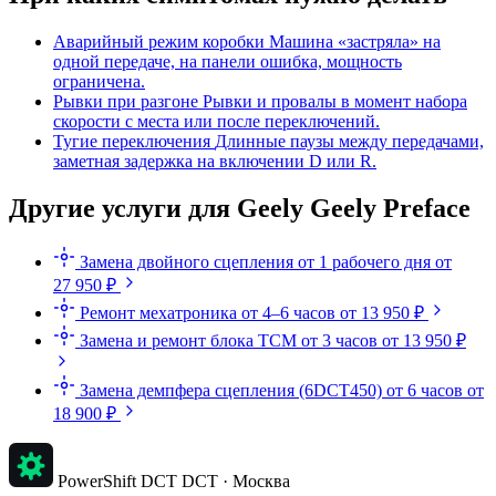
Аварийный режим коробки
Машина «застряла» на
одной передаче, на панели ошибка, мощность
ограничена.
Рывки при разгоне
Рывки и провалы в момент набора
скорости с места или после переключений.
Тугие переключения
Длинные паузы между передачами,
заметная задержка на включении D или R.
Другие услуги для Geely Geely Preface
Замена двойного сцепления
от 1 рабочего дня
от
27 950 ₽
Ремонт мехатроника
от 4–6 часов
от 13 950 ₽
Замена и ремонт блока TCM
от 3 часов
от 13 950 ₽
Замена демпфера сцепления (6DCT450)
от 6 часов
от
18 900 ₽
PowerShift DCT
DCT · Москва