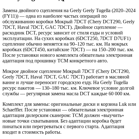
Замена двойного сцепления на Geely Geely Tugella (2020–2024
(FY11)) — одна из наиболее частых операций по
обслуживанию коробки Мокрый 7DCT (Chery DCT290, Geely
7DCT, Haval 7DCT, GAC 7DCT). Двойное сцепление —
расходник DCT, ресурс зависит от стиля езды и условий
эксплуатации. На сухих коробках (6DCT250, 7DCT D7UF1)
сцепление обычно меняется на 90–120 тыс. км. На мокрых
коробках (6DCT450, китайские 7DCT) — на 150–200 тыс. км.
После установки нового комплекта обязательна электронная
адаптация под прошивку TCM конкретного авто.
Мокрое двойное сцепление Мокрый 7DCT (Chery DCT290,
Geely 7DCT, Haval 7DCT, GAC 7DCT) работает в масляной
ванне и лучше переносит городскую езду. На Geely Tugella
ресурс пакетов — 130–180 тыс. км. Ключевое условие долгой
службы — регулярная замена масла DCT каждые 60 000 км.
Комплект для замены: оригинальные диски и корзина Luk или
Schaeffler. После установки — обязательная электронная
адаптация дилерским сканером: TCM должен «выучить»
новые точки схватывания. Без адаптации коробка будет
пинаться или перегреваться с первого старта. Адаптация
входит в стоимость работы.