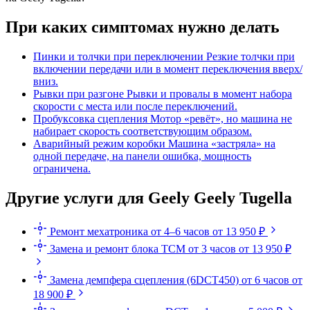
При каких симптомах нужно делать
Пинки и толчки при переключении
Резкие толчки при
включении передачи или в момент переключения вверх/
вниз.
Рывки при разгоне
Рывки и провалы в момент набора
скорости с места или после переключений.
Пробуксовка сцепления
Мотор «ревёт», но машина не
набирает скорость соответствующим образом.
Аварийный режим коробки
Машина «застряла» на
одной передаче, на панели ошибка, мощность
ограничена.
Другие услуги для Geely Geely Tugella
Ремонт мехатроника
от 4–6 часов
от 13 950 ₽
Замена и ремонт блока TCM
от 3 часов
от 13 950 ₽
Замена демпфера сцепления (6DCT450)
от 6 часов
от
18 900 ₽