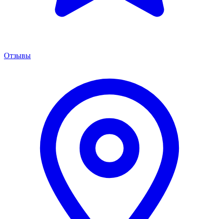
Отзывы
Менеджер сервиса
Онлайн · отвечаем за 5 мин
Remont PowerShift Москва
Здравствуйте! 👋 Подскажите марку,
модель и год вашего авто — расскажу про
ремонт, цены и сроки.