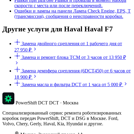
Рывки при разгоне
Рывки и провалы в момент набора
скорости с места или после переключений.
Ошибки и лампы на панели
Лампа Check Engine, EPS, T
(трансмиссия), сообщения о неисправности коробки.
Другие услуги для Haval Haval F7
Замена двойного сцепления
от 1 рабочего дня
от
27 950 ₽
Замена и ремонт блока TCM
от 3 часов
от 13 950 ₽
Замена демпфера сцепления (6DCT450)
от 6 часов
от
18 900 ₽
Замена масла и фильтра DCT
от 1 часа
от 5 000 ₽
PowerShift DCT
DCT · Москва
Специализированный сервис ремонта роботизированных
коробок передач PowerShift, DCT и DSG в Москве. Ford,
Volvo, Chery, Geely, Haval, Kia, Hyundai и другие.