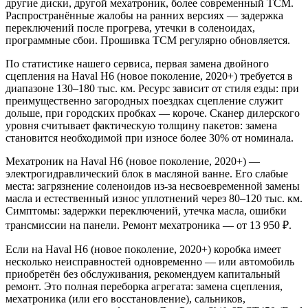
другие диски, другой мехатроник, более современный TCM.
Распространённые жалобы на ранних версиях — задержка
переключений после прогрева, утечки в соленоидах,
программные сбои. Прошивка TCM регулярно обновляется.
По статистике нашего сервиса, первая замена двойного
сцепления на Haval H6 (новое поколение, 2020+) требуется в
диапазоне 130–180 тыс. км. Ресурс зависит от стиля езды: при
преимущественно загородных поездках сцепление служит
дольше, при городских пробках — короче. Сканер дилерского
уровня считывает фактическую толщину пакетов: замена
становится необходимой при износе более 30% от номинала.
Мехатроник на Haval H6 (новое поколение, 2020+) —
электрогидравлический блок в масляной ванне. Его слабые
места: загрязнение соленоидов из-за несвоевременной замены
масла и естественный износ уплотнений через 80–120 тыс. км.
Симптомы: задержки переключений, утечка масла, ошибки
трансмиссии на панели. Ремонт мехатроника — от 13 950 ₽.
Если на Haval H6 (новое поколение, 2020+) коробка имеет
несколько неисправностей одновременно — или автомобиль
приобретён без обслуживания, рекомендуем капитальный
ремонт. Это полная переборка агрегата: замена сцепления,
мехатроника (или его восстановление), сальников,