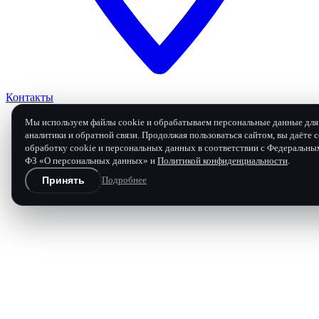
Контакты
Мы используем файлы cookie и обрабатываем персональные данные для 
аналитики и обратной связи. Продолжая пользоваться сайтом, вы даёте с
обработку cookie и персональных данных в соответствии с Федеральны
Заявка на ремонт
ФЗ «О персональных данных» и
Политикой конфиденциальности
.
Принять
Подробнее
Бесплатная диагностика и расчёт
Перезвоним в течение 15 минут в рабочее время.
Имя
Телефон
Марка, модель, год
Что произошло с коробкой
0 / 120 
Отправить заявку