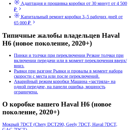
Адаптация и прошивка коробки
от 30 минут
от 4 500
₽
Капитальный ремонт коробки
3–5 рабочих дней
от
65 000 ₽
Типичные жалобы владельцев Haval
H6 (новое поколение, 2020+)
Пинки и толчки при переключении
Резкие толчки при
включении передачи или в момент переключения вверх/
вниз.
Рывки при разгоне
Рывки и провалы в момент набора
скорости с места или после переключений.
Аварийный режим коробки
Машина «застряла» на
одной передаче, на панели ошибка, мощность
ограничена.
О коробке вашего Haval H6 (новое
поколение, 2020+)
Мокрый 7DCT (Chery DCT290, Geely 7DCT, Haval 7DCT,
GAC 7DCT)