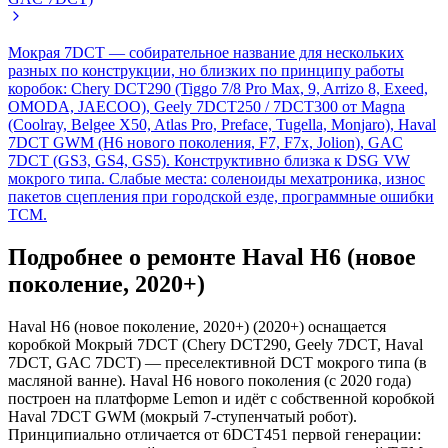
Мокрая 7DCT — собирательное название для нескольких
разных по конструкции, но близких по принципу работы
коробок: Chery DCT290 (Tiggo 7/8 Pro Max, 9, Arrizo 8, Exeed,
OMODA, JAECOO), Geely 7DCT250 / 7DCT300 от Magna
(Coolray, Belgee X50, Atlas Pro, Preface, Tugella, Monjaro), Haval
7DCT GWM (H6 нового поколения, F7, F7x, Jolion), GAC
7DCT (GS3, GS4, GS5). Конструктивно близка к DSG VW
мокрого типа. Слабые места: соленоиды мехатроника, износ
пакетов сцепления при городской езде, программные ошибки
TCM.
Подробнее о ремонте Haval H6 (новое
поколение, 2020+)
Haval H6 (новое поколение, 2020+) (2020+) оснащается
коробкой Мокрый 7DCT (Chery DCT290, Geely 7DCT, Haval
7DCT, GAC 7DCT) — преселективной DCT мокрого типа (в
масляной ванне). Haval H6 нового поколения (с 2020 года)
построен на платформе Lemon и идёт с собственной коробкой
Haval 7DCT GWM (мокрый 7-ступенчатый робот).
Принципиально отличается от 6DCT451 первой генерации: