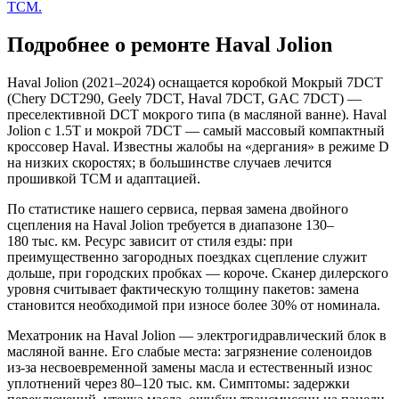
TCM.
Подробнее о ремонте Haval Jolion
Haval Jolion (2021–2024) оснащается коробкой Мокрый 7DCT
(Chery DCT290, Geely 7DCT, Haval 7DCT, GAC 7DCT) —
преселективной DCT мокрого типа (в масляной ванне). Haval
Jolion с 1.5T и мокрой 7DCT — самый массовый компактный
кроссовер Haval. Известны жалобы на «дергания» в режиме D
на низких скоростях; в большинстве случаев лечится
прошивкой TCM и адаптацией.
По статистике нашего сервиса, первая замена двойного
сцепления на Haval Jolion требуется в диапазоне 130–
180 тыс. км. Ресурс зависит от стиля езды: при
преимущественно загородных поездках сцепление служит
дольше, при городских пробках — короче. Сканер дилерского
уровня считывает фактическую толщину пакетов: замена
становится необходимой при износе более 30% от номинала.
Мехатроник на Haval Jolion — электрогидравлический блок в
масляной ванне. Его слабые места: загрязнение соленоидов
из-за несвоевременной замены масла и естественный износ
уплотнений через 80–120 тыс. км. Симптомы: задержки