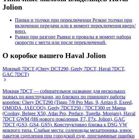
Jolion
Пинки и толчки при переключении
Резкие толчки при
включении передачи или в момент переключения вверх/
вниз.
Рывки при разгоне
Рывки и провалы в момент набора
скорости с места или после переключений.
О коробке вашего Haval Jolion
Мокрый 7DCT (Chery DCT290, Geely 7DCT, Haval 7DCT,
GAC 7DCT)
Мокрая 7DCT — собирательное название для нескольких
разных по конструкции, но близких по принципу работы
коробок: Chery DCT290 (Tiggo 7/8 Pro Max, 9, Arrizo 8, Exeed,
OMODA, JAECOO), Geely 7DCT250 / 7DCT300 от Magna
(Coolray, Belgee X50, Atlas Pro, Preface, Tugella, Monjaro), Haval
7DCT GWM (H6 нового поколения, F7, F7x, Jolion), GAC
7DCT (GS3, GS4, GS5). Конструктивно близка к DSG VW
мокрого типа. Слабые места: соленоиды мехатроника, износ
пакетов сцепления при городской езде, программные ошибки