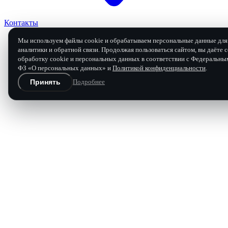
Контакты
Мы используем файлы cookie и обрабатываем персональные данные для 
аналитики и обратной связи. Продолжая пользоваться сайтом, вы даёте с
обработку cookie и персональных данных в соответствии с Федеральны
Заявка на ремонт
ФЗ «О персональных данных» и
Политикой конфиденциальности
.
Принять
Подробнее
Бесплатная диагностика и расчёт
Перезвоним в течение 15 минут в рабочее время.
Имя
Телефон
Марка, модель, год
Что произошло с коробкой
0 / 120 
Отправить заявку
Нажимая «Отправить», вы соглашаетесь с
политикой конфи