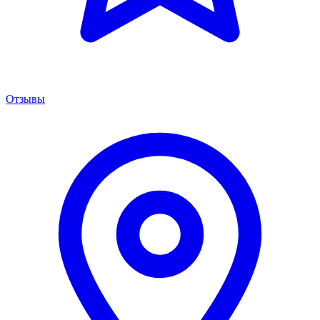
Отзывы
Менеджер сервиса
Онлайн · отвечаем за 5 мин
Remont PowerShift Москва
Здравствуйте! 👋 Подскажите марку,
модель и год вашего авто — расскажу про