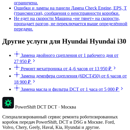
ограничена.
Ошибки и лампы на панели
Лампа Check Engine, EPS, T
(трансмиссия), сообщения о неисправности коробки.
Не едет на скорости
Машина «не тянет» на скорости,
пропадает разгон, не переключается выше определённой
передачи.
Другие услуги для Hyundai Hyundai i30
Замена двойного сцепления
от 1 рабочего дня
от
27 950 ₽
Ремонт мехатроника
от 4–6 часов
от 13 950 ₽
Замена демпфера сцепления (6DCT450)
от 6 часов
от
18 900 ₽
Замена масла и фильтра DCT
от 1 часа
от 5 000 ₽
PowerShift DCT
DCT · Москва
Специализированный сервис ремонта роботизированных
коробок передач PowerShift, DCT и DSG в Москве. Ford,
Volvo, Chery, Geely, Haval, Kia, Hyundai и другие.