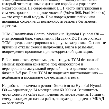
который читает данные с датчиков коробки и управляет
мехатроником. На современных DCT часто интегрирован в
сам мехатроник, но на ряде моделей (Volvo S60, Ford Mondeo)
— это отдельный модуль. При повреждении пайки или
прошивки сохраняется возможность ремонта без замены
агрегата.
TCM (Transmission Control Module) на Hyundai Hyundai i30 —
электронный блок управления. На сухих DCT этого класса
TCM нередко интегрирован в корпус мехатроника. Основные
причины отказа: скачки напряжения, влага в разъёмах,
повреждение прошивки при некорректной адаптации.
В большинстве случаев мы ремонтируем TCM без полной
замены: пропайка контактов под микроскопом и
перепрошивка актуальной версией — это дешевле нового
блока в 3–5 раз. Если TCM не подлежит восстановлению —
подбираем и прошиваем совместимый агрегат.
На работы по замена и ремонт блока tcm на Hyundai Hyundai
i30 — гарантия до 24 месяцев или 60 000 км. Запишитесь
через форму на сайте или позвоните: перезвоним за 15 минут,
смету выдадим до начала работ, эвакуатор в пределах МКАД
— бесплатно.