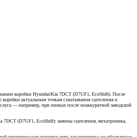
ванию коробки Hyundai/Kia 7DCT (D7UF1, EcoShift). После
е коробки актуальным точкам схватывания сцепления и
услуга — например, при пинках после неаккуратной заводской
a 7DCT (D7UF1, EcoShift): замены сцепления, мехатроника,
кой прошивки или покупке авто, где прошивка не обновлялась.