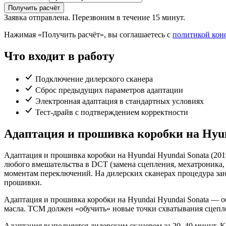
Получить расчёт
Заявка отправлена. Перезвоним в течение 15 минут.
Нажимая «Получить расчёт», вы соглашаетесь с
политикой кон
Что входит в работу
Подключение дилерского сканера
Сброс предыдущих параметров адаптации
Электронная адаптация в стандартных условиях
Тест-драйв с подтверждением корректности
Адаптация и прошивка коробки на Hyun
Адаптация и прошивка коробки на Hyundai Hyundai Sonata (20
любого вмешательства в DCT (замена сцепления, мехатроника,
моментам переключений. На дилерских сканерах процедура зан
прошивки.
Адаптация и прошивка коробки на Hyundai Hyundai Sonata — об
масла. TCM должен «обучить» новые точки схватывания сцепл
Адаптация выполняется дилерским сканером за 20–40 минут. Ка