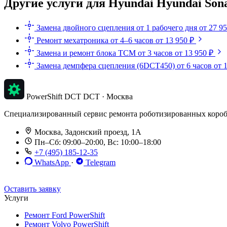
Другие услуги для Hyundai Hyundai Son
Замена двойного сцепления
от 1 рабочего дня
от 27 9
Ремонт мехатроника
от 4–6 часов
от 13 950 ₽
Замена и ремонт блока TCM
от 3 часов
от 13 950 ₽
Замена демпфера сцепления (6DCT450)
от 6 часов
от 
PowerShift DCT
DCT · Москва
Специализированный сервис ремонта роботизированных коробок п
Москва, Задонский проезд, 1А
Пн–Сб: 09:00–20:00, Вс: 10:00–18:00
+7 (495) 185-12-35
WhatsApp
·
Telegram
До 12 мес. / 30 000 км
Эвакуатор бесплатно
Рассрочка 0%
Оставить заявку
Услуги
Ремонт Ford PowerShift
Ремонт Volvo PowerShift