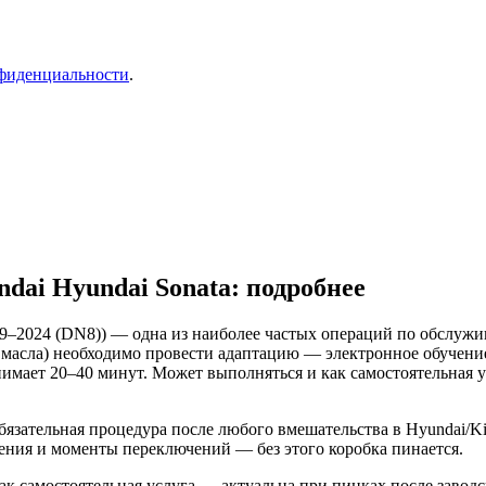
фиденциальности
.
dai Hyundai Sonata: подробнее
19–2024 (DN8)) — одна из наиболее частых операций по обслужи
 масла) необходимо провести адаптацию — электронное обучени
имает 20–40 минут. Может выполняться и как самостоятельная 
язательная процедура после любого вмешательства в Hyundai/Ki
ения и моменты переключений — без этого коробка пинается.
к самостоятельная услуга — актуальна при пинках после заводс