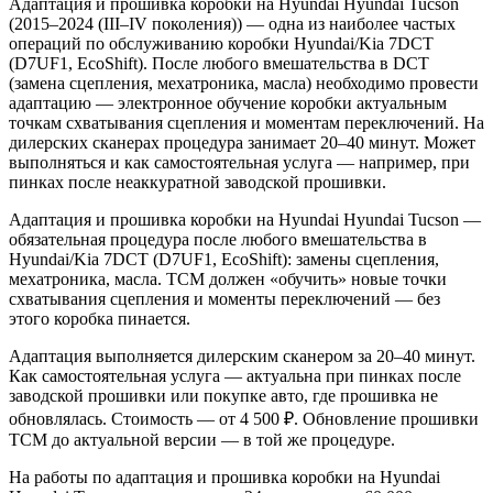
Адаптация и прошивка коробки на Hyundai Hyundai Tucson
(2015–2024 (III–IV поколения)) — одна из наиболее частых
операций по обслуживанию коробки Hyundai/Kia 7DCT
(D7UF1, EcoShift). После любого вмешательства в DCT
(замена сцепления, мехатроника, масла) необходимо провести
адаптацию — электронное обучение коробки актуальным
точкам схватывания сцепления и моментам переключений. На
дилерских сканерах процедура занимает 20–40 минут. Может
выполняться и как самостоятельная услуга — например, при
пинках после неаккуратной заводской прошивки.
Адаптация и прошивка коробки на Hyundai Hyundai Tucson —
обязательная процедура после любого вмешательства в
Hyundai/Kia 7DCT (D7UF1, EcoShift): замены сцепления,
мехатроника, масла. TCM должен «обучить» новые точки
схватывания сцепления и моменты переключений — без
этого коробка пинается.
Адаптация выполняется дилерским сканером за 20–40 минут.
Как самостоятельная услуга — актуальна при пинках после
заводской прошивки или покупке авто, где прошивка не
обновлялась. Стоимость — от 4 500 ₽. Обновление прошивки
TCM до актуальной версии — в той же процедуре.
На работы по адаптация и прошивка коробки на Hyundai