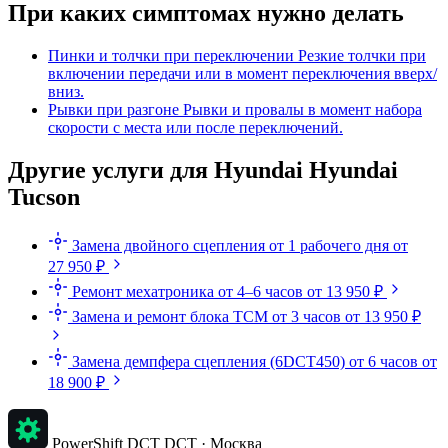
При каких симптомах нужно делать
Пинки и толчки при переключении
Резкие толчки при
включении передачи или в момент переключения вверх/
вниз.
Рывки при разгоне
Рывки и провалы в момент набора
скорости с места или после переключений.
Другие услуги для Hyundai Hyundai
Tucson
Замена двойного сцепления
от 1 рабочего дня
от
27 950 ₽
Ремонт мехатроника
от 4–6 часов
от 13 950 ₽
Замена и ремонт блока TCM
от 3 часов
от 13 950 ₽
Замена демпфера сцепления (6DCT450)
от 6 часов
от
18 900 ₽
PowerShift DCT
DCT · Москва