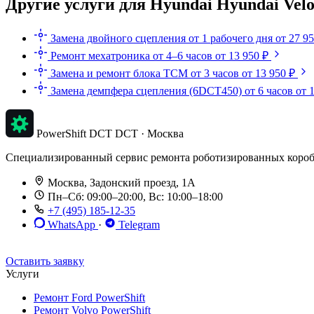
Другие услуги для Hyundai Hyundai Velo
Замена двойного сцепления
от 1 рабочего дня
от 27 9
Ремонт мехатроника
от 4–6 часов
от 13 950 ₽
Замена и ремонт блока TCM
от 3 часов
от 13 950 ₽
Замена демпфера сцепления (6DCT450)
от 6 часов
от 
PowerShift DCT
DCT · Москва
Специализированный сервис ремонта роботизированных коробок п
Москва, Задонский проезд, 1А
Пн–Сб: 09:00–20:00, Вс: 10:00–18:00
+7 (495) 185-12-35
WhatsApp
·
Telegram
До 12 мес. / 30 000 км
Эвакуатор бесплатно
Рассрочка 0%
Оставить заявку
Услуги
Ремонт Ford PowerShift
Ремонт Volvo PowerShift