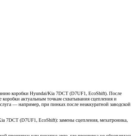
ванию коробки Hyundai/Kia 7DCT (D7UF1, EcoShift). После
е коробки актуальным точкам схватывания сцепления и
услуга — например, при пинках после неаккуратной заводской
ia 7DCT (D7UF1, EcoShift): замены сцепления, мехатроника,
кой прошивки или покупке авто, где прошивка не обновлялась.