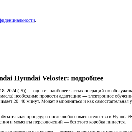
фиденциальности
.
ai Hyundai Veloster: подробнее
018–2024 (JS)) — одна из наиболее частых операций по обслужи
 масла) необходимо провести адаптацию — электронное обучени
имает 20–40 минут. Может выполняться и как самостоятельная 
обязательная процедура после любого вмешательства в Hyundai/K
ения и моменты переключений — без этого коробка пинается.
к самостоятельная услуга — актуальна при пинках после заводс