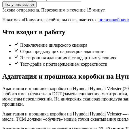
Получить расчёт
Заявка отправлена. Перезвоним в течение 15 минут.
Нажимая «Получить расчёт», вы соглашаетесь с
политикой кон
Что входит в работу
Подключение дилерского сканера
Сброс предыдущих параметров адаптации
Электронная адаптация в стандартных условиях
Тест-драйв с подтверждением корректности
Адаптация и прошивка коробки на Hyund
Адаптация и прошивка коробки на Hyundai Hyundai Veloster (2
любого вмешательства в DCT (замена сцепления, мехатроника,
моментам переключений. На дилерских сканерах процедура зан
прошивки.
Адаптация и прошивка коробки на Hyundai Hyundai Veloster — 
масла. TCM должен «обучить» новые точки схватывания сцепл
Адаптация выполняется дилерским сканером за 20–40 минут. Ка