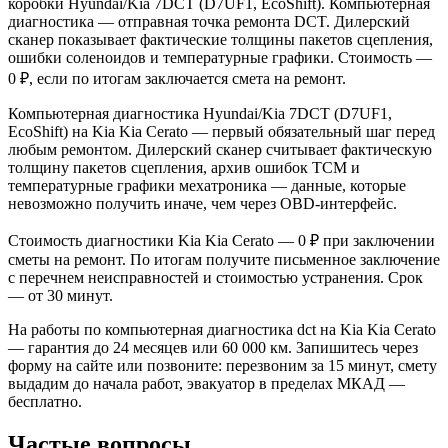
коробки Hyundai/Kia 7DCT (D7UF1, EcoShift). Компьютерная
диагностика — отправная точка ремонта DCT. Дилерский
сканер показывает фактические толщины пакетов сцепления,
ошибки соленоидов и температурные графики. Стоимость —
0 ₽, если по итогам заключается смета на ремонт.
Компьютерная диагностика Hyundai/Kia 7DCT (D7UF1,
EcoShift) на Kia Kia Cerato — первый обязательный шаг перед
любым ремонтом. Дилерский сканер считывает фактическую
толщину пакетов сцепления, архив ошибок TCM и
температурные графики мехатроника — данные, которые
невозможно получить иначе, чем через OBD-интерфейс.
Стоимость диагностики Kia Kia Cerato — 0 ₽ при заключении
сметы на ремонт. По итогам получите письменное заключение
с перечнем неисправностей и стоимостью устранения. Срок
— от 30 минут.
На работы по компьютерная диагностика dct на Kia Kia Cerato
— гарантия до 24 месяцев или 60 000 км. Запишитесь через
форму на сайте или позвоните: перезвоним за 15 минут, смету
выдадим до начала работ, эвакуатор в пределах МКАД —
бесплатно.
Частые вопросы