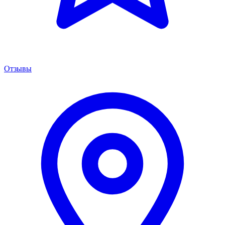
Отзывы
Менеджер сервиса
Онлайн · отвечаем за 5 мин
Remont PowerShift Москва
Здравствуйте! 👋 Подскажите марку,
модель и год вашего авто — расскажу про