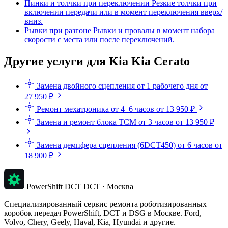
Пинки и толчки при переключении
Резкие толчки при
включении передачи или в момент переключения вверх/
вниз.
Рывки при разгоне
Рывки и провалы в момент набора
скорости с места или после переключений.
Другие услуги для Kia Kia Cerato
Замена двойного сцепления
от 1 рабочего дня
от
27 950 ₽
Ремонт мехатроника
от 4–6 часов
от 13 950 ₽
Замена и ремонт блока TCM
от 3 часов
от 13 950 ₽
Замена демпфера сцепления (6DCT450)
от 6 часов
от
18 900 ₽
PowerShift DCT
DCT · Москва
Специализированный сервис ремонта роботизированных
коробок передач PowerShift, DCT и DSG в Москве. Ford,
Volvo, Chery, Geely, Haval, Kia, Hyundai и другие.