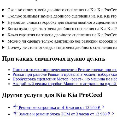
Сколько стоит замена двойного сцепления на Kia Kia ProCee
Сколько занимает замена двойного сцепления на Kia Kia Pr
Нужно ли снимать коробку для замена двойного сцепления н
Когда нужно делать замена двойного сцепления на Kia Kia 
Какая гарантия на замена двойного сцепления на Kia ProCee
Можно ли сделать только адаптацию без разборки коробки н
Почему не стоит откладывать замена двойного сцепления на
При каких симптомах нужно делать
Пинки и толчки при переключении
Резкие толчки при в
Рывки при разгоне
Рывки и провалы в момент набора ско
Пробуксовка сцепления
Мотор «ревёт», но машина не на
Аварийный режим коробки
Машина «застряла» на одной 
Другие услуги для Kia Kia ProCeed
Ремонт мехатроника
от 4–6 часов
от 13 950 ₽
Замена и ремонт блока TCM
от 3 часов
от 13 950 ₽