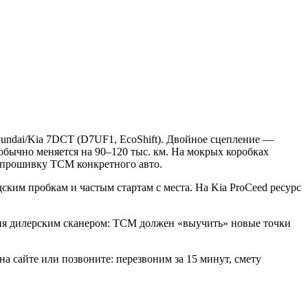
undai/Kia 7DCT (D7UF1, EcoShift). Двойное сцепление —
обычно меняется на 90–120 тыс. км. На мокрых коробках
д прошивку TCM конкретного авто.
ским пробкам и частым стартам с места. На Kia ProCeed ресурс
ация дилерским сканером: TCM должен «выучить» новые точки
на сайте или позвоните: перезвоним за 15 минут, смету