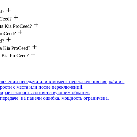
d?
oCeed?
а Kia ProCeed?
ProCeed?
d?
а Kia ProCeed?
 Kia ProCeed?
ключении передачи или в момент переключения вверх/вниз.
рости с места или после переключений.
бирает скорость соответствующим образом.
передаче, на панели ошибка, мощность ограничена.