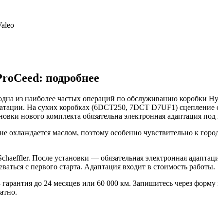
Valeo
ProCeed: подробнее
 одна из наиболее частых операций по обслуживанию коробки Hy
луатации. На сухих коробках (6DCT250, 7DCT D7UF1) сцепление 
новки нового комплекта обязательна электронная адаптация по
не охлаждается маслом, поэтому особенно чувствительно к город
Schaeffler. После установки — обязательная электронная адапт
еваться с первого старта. Адаптация входит в стоимость работы.
гарантия до 24 месяцев или 60 000 км. Запишитесь через форму 
атно.