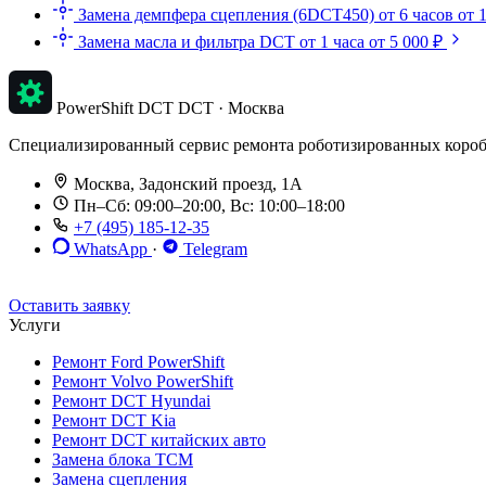
Замена демпфера сцепления (6DCT450)
от 6 часов
от 
Замена масла и фильтра DCT
от 1 часа
от 5 000 ₽
PowerShift DCT
DCT · Москва
Специализированный сервис ремонта роботизированных коробок п
Москва, Задонский проезд, 1А
Пн–Сб: 09:00–20:00, Вс: 10:00–18:00
+7 (495) 185-12-35
WhatsApp
·
Telegram
До 12 мес. / 30 000 км
Эвакуатор бесплатно
Рассрочка 0%
Оставить заявку
Услуги
Ремонт Ford PowerShift
Ремонт Volvo PowerShift
Ремонт DCT Hyundai
Ремонт DCT Kia
Ремонт DCT китайских авто
Замена блока TCM
Замена сцепления