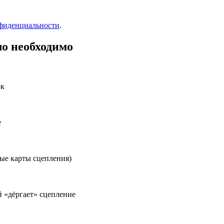
фиденциальности
.
ло необходимо
ок
е
ые карты сцепления)
 «дёргает» сцепление