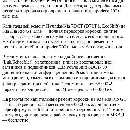
масла. Для Ford/Volvo PowerShift 6DCT450 в комплект входит
и замена демпфера сцепления. Делается, когда коробка имеет
несколько проблем одновременно, или после пробега 200+
тыс. км.
Капитальный ремонт Hyundai/Kia 7DCT (D7UF1, EcoShift) на
Kia Kia Rio GT-Line — полная переборка коробки: снятие,
разборка, дефектовка всех узлов, замена всего изношенного.
Необходим, когда авто имеет несколько одновременных
неисправностей или пробег 200+ тыс. км без обслуживания.
В стоимость включено: замена двойного сцепления
(Luk/Schaeffler), мехатроника (или его восстановление),
сальников и подшипников. Для PowerShift 6DCT450 —
дополнительно демпфер сцепления. Ремонт или замена
мехатроника, замена всех сальников и подшипников, масло и
фильтр, адаптация и обкатка. Стоимость — от 65 000 ₽.
Гарантия на капремонт — до 24 месяцев или 60 000 км.
На работы по капитальный ремонт коробки на Kia Kia Rio GT-
Line — гарантия до 24 месяцев или 60 000 км. Запишитесь
через форму на сайте или позвоните: перезвоним за 15 минут,
смету выдадим до начала работ, эвакуатор в пределах МКАД
— бесплатно.