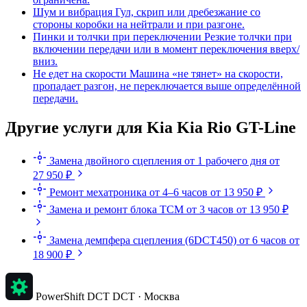
Шум и вибрация
Гул, скрип или дребезжание со
стороны коробки на нейтрали и при разгоне.
Пинки и толчки при переключении
Резкие толчки при
включении передачи или в момент переключения вверх/
вниз.
Не едет на скорости
Машина «не тянет» на скорости,
пропадает разгон, не переключается выше определённой
передачи.
Другие услуги для Kia Kia Rio GT-Line
Замена двойного сцепления
от 1 рабочего дня
от
27 950 ₽
Ремонт мехатроника
от 4–6 часов
от 13 950 ₽
Замена и ремонт блока TCM
от 3 часов
от 13 950 ₽
Замена демпфера сцепления (6DCT450)
от 6 часов
от
18 900 ₽
PowerShift DCT
DCT · Москва