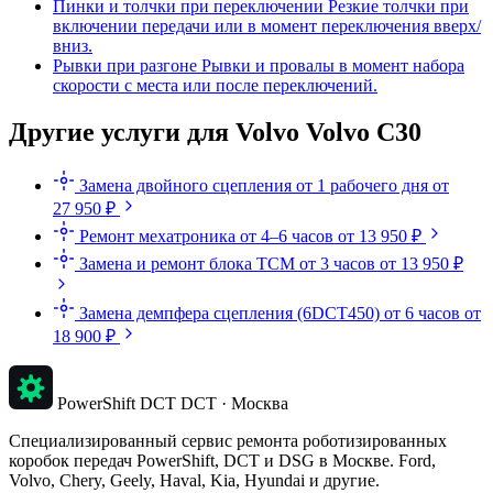
Пинки и толчки при переключении
Резкие толчки при
включении передачи или в момент переключения вверх/
вниз.
Рывки при разгоне
Рывки и провалы в момент набора
скорости с места или после переключений.
Другие услуги для Volvo Volvo C30
Замена двойного сцепления
от 1 рабочего дня
от
27 950 ₽
Ремонт мехатроника
от 4–6 часов
от 13 950 ₽
Замена и ремонт блока TCM
от 3 часов
от 13 950 ₽
Замена демпфера сцепления (6DCT450)
от 6 часов
от
18 900 ₽
PowerShift DCT
DCT · Москва
Специализированный сервис ремонта роботизированных
коробок передач PowerShift, DCT и DSG в Москве. Ford,
Volvo, Chery, Geely, Haval, Kia, Hyundai и другие.