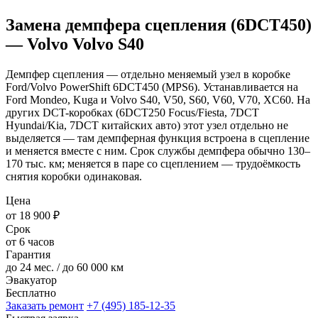
Замена демпфера сцепления (6DCT450)
— Volvo Volvo S40
Демпфер сцепления — отдельно меняемый узел в коробке
Ford/Volvo PowerShift 6DCT450 (MPS6). Устанавливается на
Ford Mondeo, Kuga и Volvo S40, V50, S60, V60, V70, XC60. На
других DCT-коробках (6DCT250 Focus/Fiesta, 7DCT
Hyundai/Kia, 7DCT китайских авто) этот узел отдельно не
выделяется — там демпферная функция встроена в сцепление
и меняется вместе с ним. Срок службы демпфера обычно 130–
170 тыс. км; меняется в паре со сцеплением — трудоёмкость
снятия коробки одинаковая.
Цена
от 18 900 ₽
Срок
от 6 часов
Гарантия
до 24 мес. / до 60 000 км
Эвакуатор
Бесплатно
Заказать ремонт
+7 (495) 185-12-35