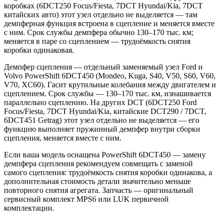
коробках (6DCT250 Focus/Fiesta, 7DCT Hyundai/Kia, 7DCT
китайских авто) этот узел отдельно не выделяется — там
демпферная функция встроена в сцепление и меняется вместе
с ним. Срок службы демпфера обычно 130–170 тыс. км;
меняется в паре со сцеплением — трудоёмкость снятия
коробки одинаковая.
Демпфер сцепления — отдельный заменяемый узел Ford и
Volvo PowerShift 6DCT450 (Mondeo, Kuga, S40, V50, S60, V60,
V70, XC60). Гасит крутильные колебания между двигателем и
сцеплением. Срок службы — 130–170 тыс. км, изнашивается
параллельно сцеплению. На других DCT (6DCT250 Ford
Focus/Fiesta, 7DCT Hyundai/Kia, китайские DCT290 / 7DCT,
6DCT451 Getrag) этот узел отдельно не выделяется — его
функцию выполняет пружинный демпфер внутри сборки
сцепления, меняется вместе с ним.
Если ваша модель оснащена PowerShift 6DCT450 — замену
демпфера сцепления рекомендуем совмещать с заменой
самого сцепления: трудоёмкость снятия коробки одинакова, а
дополнительная стоимость детали значительно меньше
повторного снятия агрегата. Запчасть — оригинальный
сервисный комплект MPS6 или LUK первичной
комплектации.