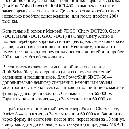
восстановление), сальников, подшипников, фильтра, масла.
Для Ford/Volvo PowerShift 6DCT450 в комплект входит и
замена демпфера сцепления. Делается, когда коробка имеет
несколько проблем одновременно, или после пробега 200+
тыс. км.
Капитальный ремонт Мокрый 7DCT (Chery DCT290, Geely
7DCT, Haval 7DCT, GAC 7DCT) на Chery Chery Arrizo 8 —
полная переборка коробки: снятие, разборка, дефектовка всех
узлов, замена всего изношенного. Необходим, когда авто
имеет несколько одновременных неисправностей или пробег
200+ тыс. км без обслуживания.
В стоимость включено: замена двойного сцепления
(Luk/Schaeffler), мехатроника (или его восстановление),
сальников и подшипников. Для PowerShift 6DCT450 —
дополнительно демпфер сцепления. Ремонт или замена
мехатроника, замена всех сальников и подшипников, масло и
фильтр, адаптация и обкатка. Стоимость — от 65 000 ₽.
Гарантия на капремонт — до 24 месяцев или 60 000 км.
На работы по капитальный ремонт коробки на Chery Chery
Arrizo 8 — гарантия до 24 месяцев или 60 000 км. Запишитесь
через форму на сайте или позвоните: перезвоним за 15 минут,
смету выдадим до начала работ, эвакуатор в пределах МКАД