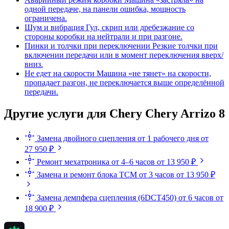
одной передаче, на панели ошибка, мощность
ограничена.
Шум и вибрация
Гул, скрип или дребезжание со
стороны коробки на нейтрали и при разгоне.
Пинки и толчки при переключении
Резкие толчки при
включении передачи или в момент переключения вверх/
вниз.
Не едет на скорости
Машина «не тянет» на скорости,
пропадает разгон, не переключается выше определённой
передачи.
Другие услуги для Chery Chery Arrizo 8
Замена двойного сцепления
от 1 рабочего дня
от
27 950 ₽
Ремонт мехатроника
от 4–6 часов
от 13 950 ₽
Замена и ремонт блока TCM
от 3 часов
от 13 950 ₽
Замена демпфера сцепления (6DCT450)
от 6 часов
от
18 900 ₽