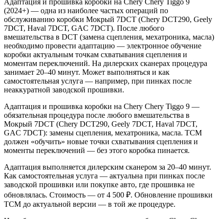
Адаптация и прошивка коробки на Chery Chery Tiggo 9
(2024+) — одна из наиболее частых операций по
обслуживанию коробки Мокрый 7DCT (Chery DCT290, Geely
7DCT, Haval 7DCT, GAC 7DCT). После любого
вмешательства в DCT (замена сцепления, мехатроника, масла)
необходимо провести адаптацию — электронное обучение
коробки актуальным точкам схватывания сцепления и
моментам переключений. На дилерских сканерах процедура
занимает 20–40 минут. Может выполняться и как
самостоятельная услуга — например, при пинках после
неаккуратной заводской прошивки.
Адаптация и прошивка коробки на Chery Chery Tiggo 9 —
обязательная процедура после любого вмешательства в
Мокрый 7DCT (Chery DCT290, Geely 7DCT, Haval 7DCT,
GAC 7DCT): замены сцепления, мехатроника, масла. TCM
должен «обучить» новые точки схватывания сцепления и
моменты переключений — без этого коробка пинается.
Адаптация выполняется дилерским сканером за 20–40 минут.
Как самостоятельная услуга — актуальна при пинках после
заводской прошивки или покупке авто, где прошивка не
обновлялась. Стоимость — от 4 500 ₽. Обновление прошивки
TCM до актуальной версии — в той же процедуре.