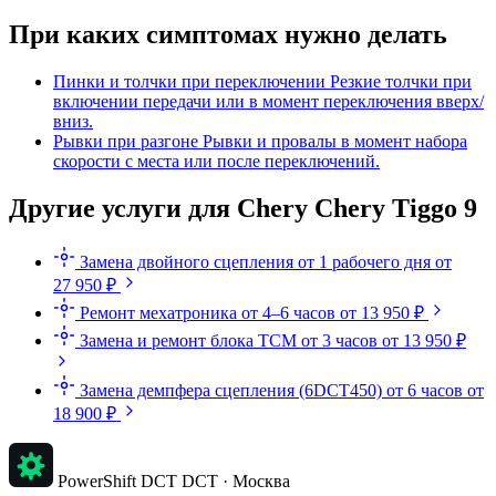
При каких симптомах нужно делать
Пинки и толчки при переключении
Резкие толчки при
включении передачи или в момент переключения вверх/
вниз.
Рывки при разгоне
Рывки и провалы в момент набора
скорости с места или после переключений.
Другие услуги для Chery Chery Tiggo 9
Замена двойного сцепления
от 1 рабочего дня
от
27 950 ₽
Ремонт мехатроника
от 4–6 часов
от 13 950 ₽
Замена и ремонт блока TCM
от 3 часов
от 13 950 ₽
Замена демпфера сцепления (6DCT450)
от 6 часов
от
18 900 ₽
PowerShift DCT
DCT · Москва