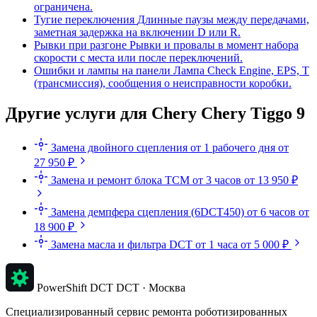
ограничена.
Тугие переключения
Длинные паузы между передачами,
заметная задержка на включении D или R.
Рывки при разгоне
Рывки и провалы в момент набора
скорости с места или после переключений.
Ошибки и лампы на панели
Лампа Check Engine, EPS, T
(трансмиссия), сообщения о неисправности коробки.
Другие услуги для Chery Chery Tiggo 9
Замена двойного сцепления
от 1 рабочего дня
от
27 950 ₽
Замена и ремонт блока TCM
от 3 часов
от 13 950 ₽
Замена демпфера сцепления (6DCT450)
от 6 часов
от
18 900 ₽
Замена масла и фильтра DCT
от 1 часа
от 5 000 ₽
PowerShift DCT
DCT · Москва
Специализированный сервис ремонта роботизированных