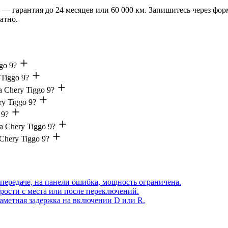
9 — гарантия до 24 месяцев или 60 000 км. Запишитесь через фор
атно.
go 9?
 Tiggo 9?
 Chery Tiggo 9?
y Tiggo 9?
 9?
 Chery Tiggo 9?
Chery Tiggo 9?
передаче, на панели ошибка, мощность ограничена.
рости с места или после переключений.
аметная задержка на включении D или R.