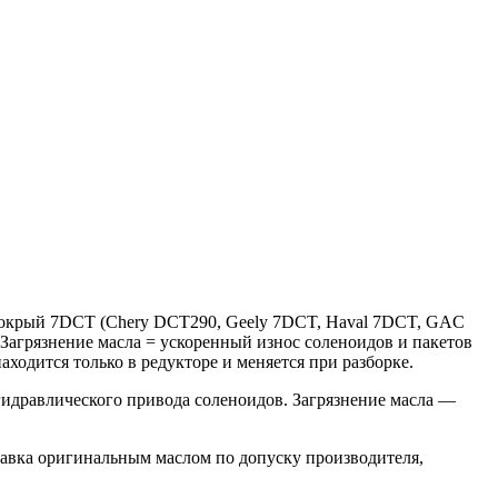
 Мокрый 7DCT (Chery DCT290, Geely 7DCT, Haval 7DCT, GAC
агрязнение масла = ускоренный износ соленоидов и пакетов
одится только в редукторе и меняется при разборке.
гидравлического привода соленоидов. Загрязнение масла —
правка оригинальным маслом по допуску производителя,