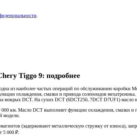
фиденциальности
.
hery Tiggo 9: подробнее
 — одна из наиболее частых операций по обслуживанию коробки
нкции охлаждения, смазки и привода соленоидов мехатроника. З
тва мокрых DCT. На сухих DCT (6DCT250, 7DCT D7UF1) масло нах
60 000 км. Масло DCT выполняет функции охлаждения, смазки и 
й модели.
и магнитов (задерживают металлическую стружку от износа), за
 5 000 ₽.