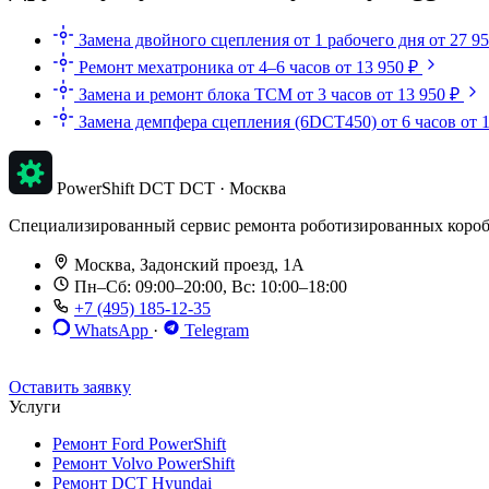
Замена двойного сцепления
от 1 рабочего дня
от 27 9
Ремонт мехатроника
от 4–6 часов
от 13 950 ₽
Замена и ремонт блока TCM
от 3 часов
от 13 950 ₽
Замена демпфера сцепления (6DCT450)
от 6 часов
от 
PowerShift DCT
DCT · Москва
Специализированный сервис ремонта роботизированных коробок п
Москва, Задонский проезд, 1А
Пн–Сб: 09:00–20:00, Вс: 10:00–18:00
+7 (495) 185-12-35
WhatsApp
·
Telegram
До 12 мес. / 30 000 км
Эвакуатор бесплатно
Рассрочка 0%
Оставить заявку
Услуги
Ремонт Ford PowerShift
Ремонт Volvo PowerShift
Ремонт DCT Hyundai