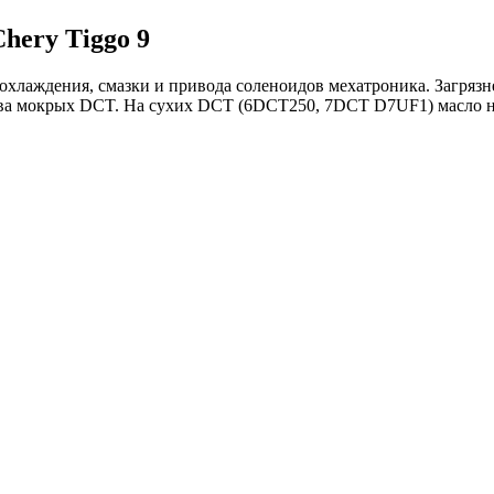
hery Tiggo 9
лаждения, смазки и привода соленоидов мехатроника. Загрязне
тва мокрых DCT. На сухих DCT (6DCT250, 7DCT D7UF1) масло нах