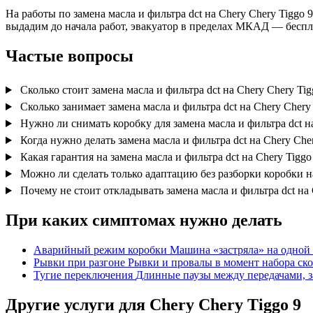
На работы по замена масла и фильтра dct на Chery Chery Tiggo 
выдадим до начала работ, эвакуатор в пределах МКАД — беспл
Частые вопросы
Сколько стоит замена масла и фильтра dct на Chery Chery Tig
Сколько занимает замена масла и фильтра dct на Chery Chery
Нужно ли снимать коробку для замена масла и фильтра dct на
Когда нужно делать замена масла и фильтра dct на Chery Cher
Какая гарантия на замена масла и фильтра dct на Chery Tiggo
Можно ли сделать только адаптацию без разборки коробки на
Почему не стоит откладывать замена масла и фильтра dct на 
При каких симптомах нужно делать
Аварийный режим коробки
Машина «застряла» на одной 
Рывки при разгоне
Рывки и провалы в момент набора ско
Тугие переключения
Длинные паузы между передачами, з
Другие услуги для Chery Chery Tiggo 9