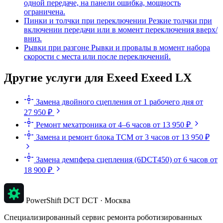
одной передаче, на панели ошибка, мощность
ограничена.
Пинки и толчки при переключении
Резкие толчки при
включении передачи или в момент переключения вверх/
вниз.
Рывки при разгоне
Рывки и провалы в момент набора
скорости с места или после переключений.
Другие услуги для Exeed Exeed LX
Замена двойного сцепления
от 1 рабочего дня
от
27 950 ₽
Ремонт мехатроника
от 4–6 часов
от 13 950 ₽
Замена и ремонт блока TCM
от 3 часов
от 13 950 ₽
Замена демпфера сцепления (6DCT450)
от 6 часов
от
18 900 ₽
PowerShift DCT
DCT · Москва
Специализированный сервис ремонта роботизированных