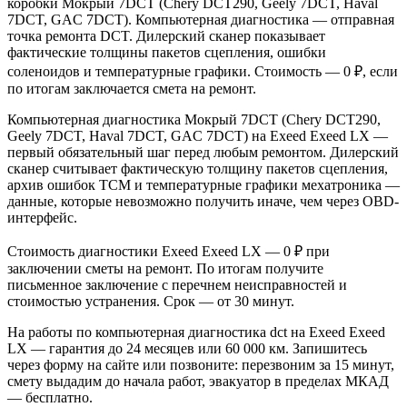
коробки Мокрый 7DCT (Chery DCT290, Geely 7DCT, Haval
7DCT, GAC 7DCT). Компьютерная диагностика — отправная
точка ремонта DCT. Дилерский сканер показывает
фактические толщины пакетов сцепления, ошибки
соленоидов и температурные графики. Стоимость — 0 ₽, если
по итогам заключается смета на ремонт.
Компьютерная диагностика Мокрый 7DCT (Chery DCT290,
Geely 7DCT, Haval 7DCT, GAC 7DCT) на Exeed Exeed LX —
первый обязательный шаг перед любым ремонтом. Дилерский
сканер считывает фактическую толщину пакетов сцепления,
архив ошибок TCM и температурные графики мехатроника —
данные, которые невозможно получить иначе, чем через OBD-
интерфейс.
Стоимость диагностики Exeed Exeed LX — 0 ₽ при
заключении сметы на ремонт. По итогам получите
письменное заключение с перечнем неисправностей и
стоимостью устранения. Срок — от 30 минут.
На работы по компьютерная диагностика dct на Exeed Exeed
LX — гарантия до 24 месяцев или 60 000 км. Запишитесь
через форму на сайте или позвоните: перезвоним за 15 минут,
смету выдадим до начала работ, эвакуатор в пределах МКАД
— бесплатно.