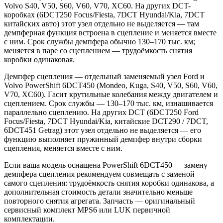
Volvo S40, V50, S60, V60, V70, XC60. На других DCT-
коробках (6DCT250 Focus/Fiesta, 7DCT Hyundai/Kia, 7DCT
китайских авто) этот узел отдельно не выделяется — там
демпферная функция встроена в сцепление и меняется вместе
с ним. Срок службы демпфера обычно 130–170 тыс. км;
меняется в паре со сцеплением — трудоёмкость снятия
коробки одинаковая.
Демпфер сцепления — отдельный заменяемый узел Ford и
Volvo PowerShift 6DCT450 (Mondeo, Kuga, S40, V50, S60, V60,
V70, XC60). Гасит крутильные колебания между двигателем и
сцеплением. Срок службы — 130–170 тыс. км, изнашивается
параллельно сцеплению. На других DCT (6DCT250 Ford
Focus/Fiesta, 7DCT Hyundai/Kia, китайские DCT290 / 7DCT,
6DCT451 Getrag) этот узел отдельно не выделяется — его
функцию выполняет пружинный демпфер внутри сборки
сцепления, меняется вместе с ним.
Если ваша модель оснащена PowerShift 6DCT450 — замену
демпфера сцепления рекомендуем совмещать с заменой
самого сцепления: трудоёмкость снятия коробки одинакова, а
дополнительная стоимость детали значительно меньше
повторного снятия агрегата. Запчасть — оригинальный
сервисный комплект MPS6 или LUK первичной
комплектации.