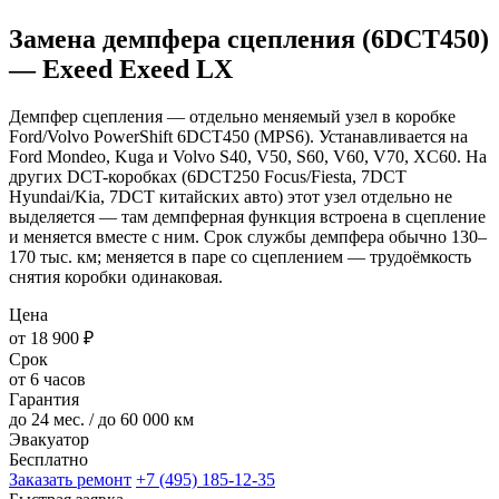
Замена демпфера сцепления (6DCT450)
— Exeed Exeed LX
Демпфер сцепления — отдельно меняемый узел в коробке
Ford/Volvo PowerShift 6DCT450 (MPS6). Устанавливается на
Ford Mondeo, Kuga и Volvo S40, V50, S60, V60, V70, XC60. На
других DCT-коробках (6DCT250 Focus/Fiesta, 7DCT
Hyundai/Kia, 7DCT китайских авто) этот узел отдельно не
выделяется — там демпферная функция встроена в сцепление
и меняется вместе с ним. Срок службы демпфера обычно 130–
170 тыс. км; меняется в паре со сцеплением — трудоёмкость
снятия коробки одинаковая.
Цена
от 18 900 ₽
Срок
от 6 часов
Гарантия
до 24 мес. / до 60 000 км
Эвакуатор
Бесплатно
Заказать ремонт
+7 (495) 185-12-35