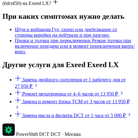
(6dct450) на Exeed LX?
При каких симптомах нужно делать
Шум и вибрация
Гул, скрип или дребезжание со
стороны коробки на нейтрали и при разгоне.
Пинки и толчки при переключении
Резкие толчки при
включении передачи или в момент переключения вверх/
вниз.
Другие услуги для Exeed Exeed LX
Замена двойного сцепления
от 1 рабочего дня
от
27 950 ₽
Ремонт мехатроника
от 4–6 часов
от 13 950 ₽
Замена и ремонт блока TCM
от 3 часов
от 13 950 ₽
Замена масла и фильтра DCT
от 1 часа
от 5 000 ₽
PowerShift DCT
DCT · Москва