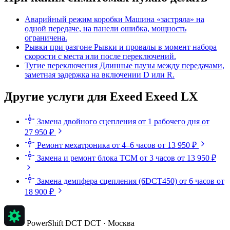
Аварийный режим коробки
Машина «застряла» на
одной передаче, на панели ошибка, мощность
ограничена.
Рывки при разгоне
Рывки и провалы в момент набора
скорости с места или после переключений.
Тугие переключения
Длинные паузы между передачами,
заметная задержка на включении D или R.
Другие услуги для Exeed Exeed LX
Замена двойного сцепления
от 1 рабочего дня
от
27 950 ₽
Ремонт мехатроника
от 4–6 часов
от 13 950 ₽
Замена и ремонт блока TCM
от 3 часов
от 13 950 ₽
Замена демпфера сцепления (6DCT450)
от 6 часов
от
18 900 ₽
PowerShift DCT
DCT · Москва