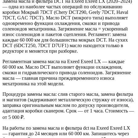
Замена масла и фильтра DCT на Exeed Exeed LX (2020–2024)
— одна из наиболее частых операций по обслуживанию
коробки Мокрый 7DCT (Chery DCT290, Geely 7DCT, Haval
7DCT, GAC 7DCT). Масло DCT (мокрого типа) выполняет
одновременно функции охлаждения, смазки и привода
соленоидов мехатроника. Загрязнение масла = ускоренный
износ соленоидов и пакетов сцепления. Регламент: замена
каждые 60 000 км для большинства мокрых DCT. На сухих
DCT (6DCT250, 7DCT D7UF1) масло находится только в
редукторе и меняется при разборке.
Регламентная замена масла на Exeed Exeed LX — каждые
60 000 км. Масло DCT выполняет функции охлаждения,
смазки и гидравлического привода соленоидов. Загрязнение
масла — главная причина преждевременного износа
мехатроника на этой модели.
Процедура замены масла: слив старого масла, замена фильтра
и магнитов (задерживают металлическую стружку от износа),
заправка оригинальным маслом по допуску производителя,
адаптация коробки сканером. Срок — от 1 часа. Стоимость —
от 5 000 ₽.
На работы по замена масла и фильтра dct на Exeed Exeed LX
— гарантия до 24 месяцев или 60 000 км. Запишитесь через