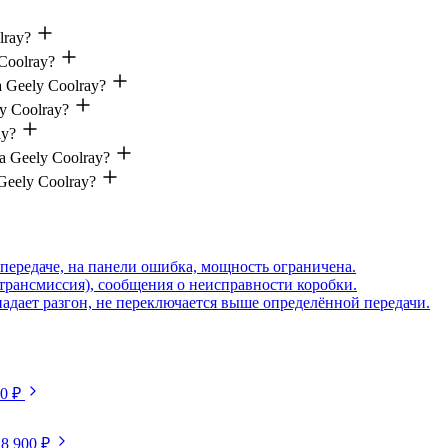
lray?
Coolray?
 Geely Coolray?
y Coolray?
ay?
 Geely Coolray?
Geely Coolray?
передаче, на панели ошибка, мощность ограничена.
(трансмиссия), сообщения о неисправности коробки.
падает разгон, не переключается выше определённой передачи.
50 ₽
18 900 ₽