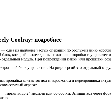
ely Coolray: подробнее
24) — одна из наиболее частых операций по обслуживанию коро
 блок, который читает данные с датчиков коробки и управляет
то отдельный модуль. При повреждении пайки или прошивки сохр
электронный блок управления. На ряде версий это отдельный моду
.
: пропайка контактов под микроскопом и перепрошивка актуаль
совместимый агрегат.
y — гарантия до 24 месяцев или 60 000 км. Запишитесь через форм
атно.