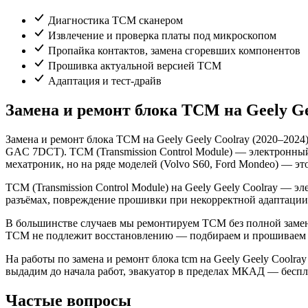
Диагностика TCM сканером
Извлечение и проверка платы под микроскопом
Пропайка контактов, замена сгоревших компонентов
Прошивка актуальной версией TCM
Адаптация и тест-драйв
Замена и ремонт блока TCM на Geely Ge
Замена и ремонт блока TCM на Geely Geely Coolray (2020–20
GAC 7DCT). TCM (Transmission Control Module) — электронный
мехатроник, но на ряде моделей (Volvo S60, Ford Mondeo) — э
TCM (Transmission Control Module) на Geely Geely Coolray — 
разъёмах, повреждение прошивки при некорректной адаптации
В большинстве случаев мы ремонтируем TCM без полной замены
TCM не подлежит восстановлению — подбираем и прошиваем 
На работы по замена и ремонт блока tcm на Geely Geely Coolra
выдадим до начала работ, эвакуатор в пределах МКАД — беспл
Частые вопросы