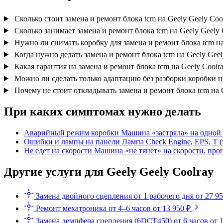
Сколько стоит замена и ремонт блока tcm на Geely Geely Coo
Сколько занимает замена и ремонт блока tcm на Geely Geely 
Нужно ли снимать коробку для замена и ремонт блока tcm на
Когда нужно делать замена и ремонт блока tcm на Geely Geel
Какая гарантия на замена и ремонт блока tcm на Geely Coolr
Можно ли сделать только адаптацию без разборки коробки на
Почему не стоит откладывать замена и ремонт блока tcm на 
При каких симптомах нужно делать
Аварийный режим коробки
Машина «застряла» на одной 
Ошибки и лампы на панели
Лампа Check Engine, EPS, T 
Не едет на скорости
Машина «не тянет» на скорости, про
Другие услуги для Geely Geely Coolray
Замена двойного сцепления
от 1 рабочего дня
от 27 9
Ремонт мехатроника
от 4–6 часов
от 13 950 ₽
Замена демпфера сцепления (6DCT450)
от 6 часов
от 