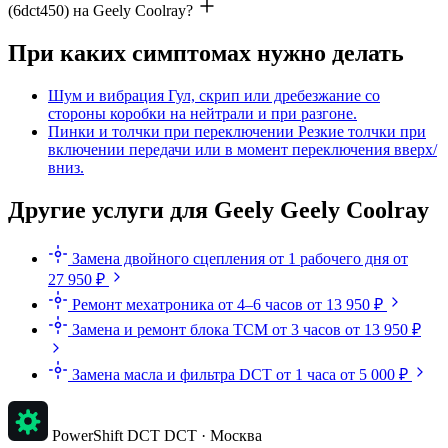
(6dct450) на Geely Coolray?
При каких симптомах нужно делать
Шум и вибрация
Гул, скрип или дребезжание со
стороны коробки на нейтрали и при разгоне.
Пинки и толчки при переключении
Резкие толчки при
включении передачи или в момент переключения вверх/
вниз.
Другие услуги для Geely Geely Coolray
Замена двойного сцепления
от 1 рабочего дня
от
27 950 ₽
Ремонт мехатроника
от 4–6 часов
от 13 950 ₽
Замена и ремонт блока TCM
от 3 часов
от 13 950 ₽
Замена масла и фильтра DCT
от 1 часа
от 5 000 ₽
PowerShift DCT
DCT · Москва