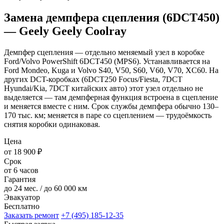
Замена демпфера сцепления (6DCT450)
— Geely Geely Coolray
Демпфер сцепления — отдельно меняемый узел в коробке
Ford/Volvo PowerShift 6DCT450 (MPS6). Устанавливается на
Ford Mondeo, Kuga и Volvo S40, V50, S60, V60, V70, XC60. На
других DCT-коробках (6DCT250 Focus/Fiesta, 7DCT
Hyundai/Kia, 7DCT китайских авто) этот узел отдельно не
выделяется — там демпферная функция встроена в сцепление
и меняется вместе с ним. Срок службы демпфера обычно 130–
170 тыс. км; меняется в паре со сцеплением — трудоёмкость
снятия коробки одинаковая.
Цена
от 18 900 ₽
Срок
от 6 часов
Гарантия
до 24 мес. / до 60 000 км
Эвакуатор
Бесплатно
Заказать ремонт
+7 (495) 185-12-35