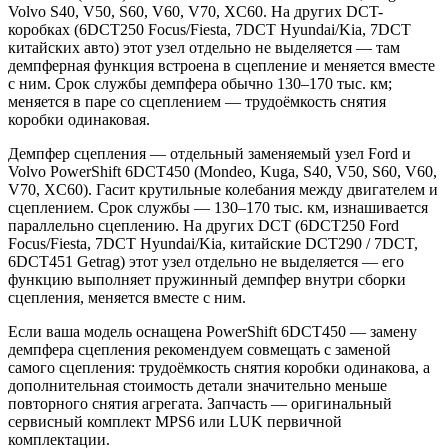
Volvo S40, V50, S60, V60, V70, XC60. На других DCT-
коробках (6DCT250 Focus/Fiesta, 7DCT Hyundai/Kia, 7DCT
китайских авто) этот узел отдельно не выделяется — там
демпферная функция встроена в сцепление и меняется вместе
с ним. Срок службы демпфера обычно 130–170 тыс. км;
меняется в паре со сцеплением — трудоёмкость снятия
коробки одинаковая.
Демпфер сцепления — отдельный заменяемый узел Ford и
Volvo PowerShift 6DCT450 (Mondeo, Kuga, S40, V50, S60, V60,
V70, XC60). Гасит крутильные колебания между двигателем и
сцеплением. Срок службы — 130–170 тыс. км, изнашивается
параллельно сцеплению. На других DCT (6DCT250 Ford
Focus/Fiesta, 7DCT Hyundai/Kia, китайские DCT290 / 7DCT,
6DCT451 Getrag) этот узел отдельно не выделяется — его
функцию выполняет пружинный демпфер внутри сборки
сцепления, меняется вместе с ним.
Если ваша модель оснащена PowerShift 6DCT450 — замену
демпфера сцепления рекомендуем совмещать с заменой
самого сцепления: трудоёмкость снятия коробки одинакова, а
дополнительная стоимость детали значительно меньше
повторного снятия агрегата. Запчасть — оригинальный
сервисный комплект MPS6 или LUK первичной
комплектации.