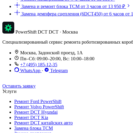
Замена и ремонт блока TCM
от 3 часов
от 13 950 ₽
Замена демпфера сцепления (6DCT450)
от 6 часов
от 
PowerShift DCT
DCT · Москва
Специализированный сервис ремонта роботизированных коробок п
Москва, Задонский проезд, 1А
Пн–Сб: 09:00–20:00, Вс: 10:00–18:00
+7 (495) 185-12-35
WhatsApp
·
Telegram
До 12 мес. / 30 000 км
Эвакуатор бесплатно
Рассрочка 0%
Оставить заявку
Услуги
Ремонт Ford PowerShift
Ремонт Volvo PowerShift
Ремонт DCT Hyundai
Ремонт DCT Kia
Ремонт DCT китайских авто
Замена блока TCM