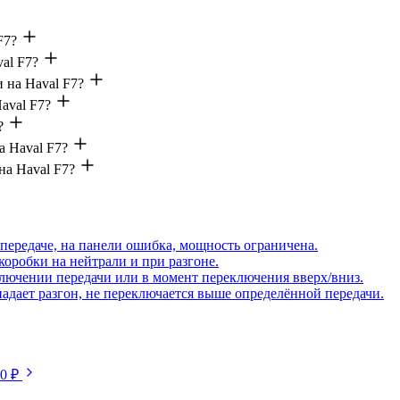
F7?
al F7?
 на Haval F7?
aval F7?
?
а Haval F7?
на Haval F7?
передаче, на панели ошибка, мощность ограничена.
коробки на нейтрали и при разгоне.
ключении передачи или в момент переключения вверх/вниз.
падает разгон, не переключается выше определённой передачи.
50 ₽