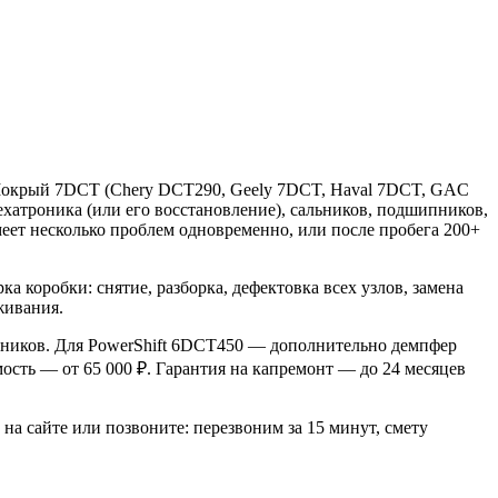
 Мокрый 7DCT (Chery DCT290, Geely 7DCT, Haval 7DCT, GAC
ехатроника (или его восстановление), сальников, подшипников,
имеет несколько проблем одновременно, или после пробега 200+
коробки: снятие, разборка, дефектовка всех узлов, замена
живания.
шипников. Для PowerShift 6DCT450 — дополнительно демпфер
мость — от 65 000 ₽. Гарантия на капремонт — до 24 месяцев
на сайте или позвоните: перезвоним за 15 минут, смету