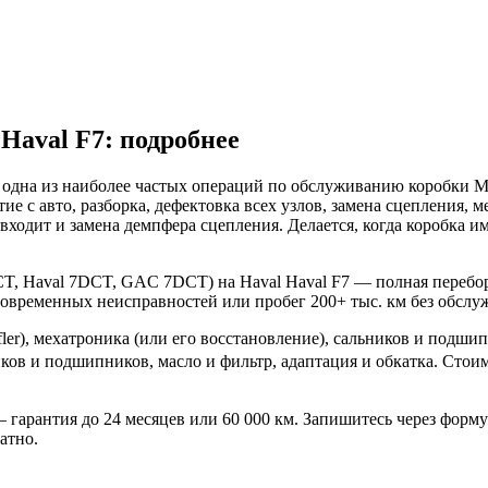
Haval F7: подробнее
— одна из наиболее частых операций по обслуживанию коробки
 с авто, разборка, дефектовка всех узлов, замена сцепления, м
 входит и замена демпфера сцепления. Делается, когда коробка 
Haval 7DCT, GAC 7DCT) на Haval Haval F7 — полная переборка 
новременных неисправностей или пробег 200+ тыс. км без обслу
fler), мехатроника (или его восстановление), сальников и под
иков и подшипников, масло и фильтр, адаптация и обкатка. Стои
гарантия до 24 месяцев или 60 000 км. Запишитесь через форму 
атно.