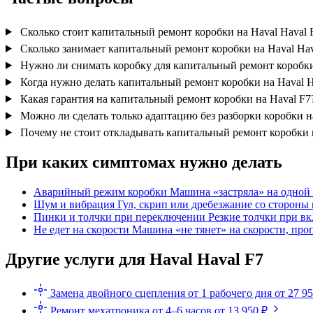
Сколько стоит капитальный ремонт коробки на Haval Haval 
Сколько занимает капитальный ремонт коробки на Haval Hav
Нужно ли снимать коробку для капитальный ремонт коробки
Когда нужно делать капитальный ремонт коробки на Haval H
Какая гарантия на капитальный ремонт коробки на Haval F7
Можно ли сделать только адаптацию без разборки коробки н
Почему не стоит откладывать капитальный ремонт коробки 
При каких симптомах нужно делать
Аварийный режим коробки
Машина «застряла» на одной 
Шум и вибрация
Гул, скрип или дребезжание со стороны 
Пинки и толчки при переключении
Резкие толчки при в
Не едет на скорости
Машина «не тянет» на скорости, про
Другие услуги для Haval Haval F7
Замена двойного сцепления
от 1 рабочего дня
от 27 9
Ремонт мехатроника
от 4–6 часов
от 13 950 ₽