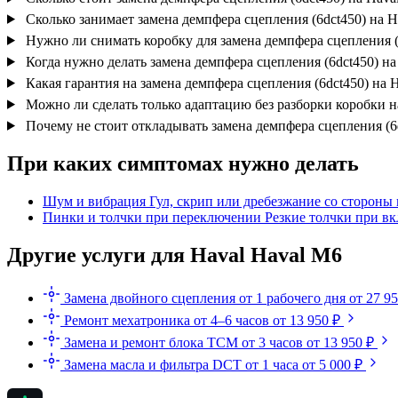
Сколько занимает замена демпфера сцепления (6dct450) на H
Нужно ли снимать коробку для замена демпфера сцепления (
Когда нужно делать замена демпфера сцепления (6dct450) на
Какая гарантия на замена демпфера сцепления (6dct450) на 
Можно ли сделать только адаптацию без разборки коробки н
Почему не стоит откладывать замена демпфера сцепления (6
При каких симптомах нужно делать
Шум и вибрация
Гул, скрип или дребезжание со стороны 
Пинки и толчки при переключении
Резкие толчки при в
Другие услуги для Haval Haval M6
Замена двойного сцепления
от 1 рабочего дня
от 27 9
Ремонт мехатроника
от 4–6 часов
от 13 950 ₽
Замена и ремонт блока TCM
от 3 часов
от 13 950 ₽
Замена масла и фильтра DCT
от 1 часа
от 5 000 ₽