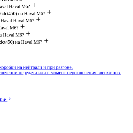
aval Haval M6?
6dct450) на Haval M6?
 Haval Haval M6?
Haval M6?
а Haval M6?
dct450) на Haval M6?
коробки на нейтрали и при разгоне.
ключении передачи или в момент переключения вверх/вниз.
50 ₽