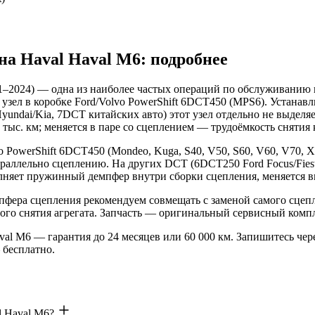
на Haval Haval M6: подробнее
21–2024) — одна из наиболее частых операций по обслуживани
л в коробке Ford/Volvo PowerShift 6DCT450 (MPS6). Устанавлив
undai/Kia, 7DCT китайских авто) этот узел отдельно не выделя
тыс. км; меняется в паре со сцеплением — трудоёмкость снятия 
 PowerShift 6DCT450 (Mondeo, Kuga, S40, V50, S60, V60, V70, 
араллельно сцеплению. На других DCT (6DCT250 Ford Focus/Fie
олняет пружинный демпфер внутри сборки сцепления, меняется в
фера сцепления рекомендуем совмещать с заменой самого сцепле
ного снятия агрегата. Запчасть — оригинальный сервисный ко
val M6 — гарантия до 24 месяцев или 60 000 км. Запишитесь чере
 бесплатно.
l Haval M6?