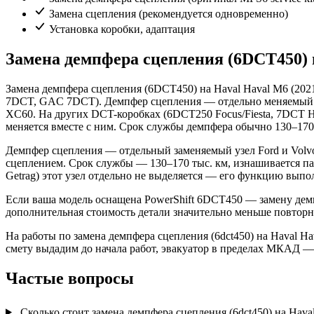
Замена сцепления (рекомендуется одновременно)
Установка коробки, адаптация
Замена демпфера сцепления (6DCT450) 
Замена демпфера сцепления (6DCT450) на Haval Haval M6 (20
7DCT, GAC 7DCT). Демпфер сцепления — отдельно меняемый узе
XC60. На других DCT-коробках (6DCT250 Focus/Fiesta, 7DCT Hy
меняется вместе с ним. Срок службы демпфера обычно 130–170 
Демпфер сцепления — отдельный заменяемый узел Ford и Volvo
сцеплением. Срок службы — 130–170 тыс. км, изнашивается п
Getrag) этот узел отдельно не выделяется — его функцию вып
Если ваша модель оснащена PowerShift 6DCT450 — замену демп
дополнительная стоимость детали значительно меньше повтор
На работы по замена демпфера сцепления (6dct450) на Haval Ha
смету выдадим до начала работ, эвакуатор в пределах МКАД —
Частые вопросы
Сколько стоит замена демпфера сцепления (6dct450) на Hava