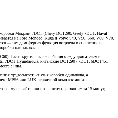
ю коробки Мокрый 7DCT (Chery DCT290, Geely 7DCT, Haval
ается на Ford Mondeo, Kuga и Volvo S40, V50, S60, V60, V70,
ется — там демпферная функция встроена в сцепление и
коробки одинаковая.
XC60). Гасит крутильные колебания между двигателем и
sta, 7DCT Hyundai/Kia, китайские DCT290 / 7DCT, 6DCT451
месте с ним.
ния: трудоёмкость снятия коробки одинакова, а
мплект MPS6 или LUK первичной комплектации.
з форму на сайте или позвоните: перезвоним за 15 минут,