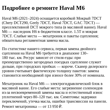
Подробнее о ремонте Haval M6
Haval M6 (2021–2024) оснащается коробкой Мокрый 7DCT
(Chery DCT290, Geely 7DCT, Haval 7DCT, GAC 7DCT) —
преселективной DCT мокрого типа (в масляной ванне). Haval
M6 — наследник H6 в бюджетном классе. 1.5T и мокрая
7DCT. Слабые места — мехатроник и пакеты сцепления;
обязательна регламентная замена масла.
По статистике нашего сервиса, первая замена двойного
сцепления на Haval M6 требуется в диапазоне 130–
180 тыс. км. Ресурс зависит от стиля езды: при
преимущественно загородных поездках сцепление служит
дольше, при городских пробках — короче. Сканер дилерского
уровня считывает фактическую толщину пакетов: замена
становится необходимой при износе более 30% от номинала.
Мехатроник на Haval M6 — электрогидравлический блок в
масляной ванне. Его слабые места: загрязнение соленоидов
из-за несвоевременной замены масла и естественный износ
уплотнений через 80–120 тыс. км. Симптомы: задержки
переключений, утечка масла, ошибки трансмиссии на панели.
Ремонт мехатроника — от 13 950 ₽.