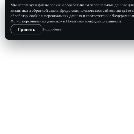
Мы используем файлы cookie и обрабатываем персональные данные для 
аналитики и обратной связи. Продолжая пользоваться сайтом, вы даёте с
обработку cookie и персональных данных в соответствии с Федеральны
Заявка на ремонт
ФЗ «О персональных данных» и
Политикой конфиденциальности
.
Принять
Подробнее
Бесплатная диагностика и расчёт
Перезвоним в течение 15 минут в рабочее время.
Имя
Телефон
Марка, модель, год
Что произошло с коробкой
0 / 120 
Отправить заявку
Нажимая «Отправить», вы соглашаетесь с
политикой конфи
Заявка отправлена