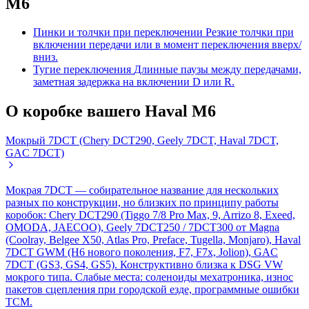
M6
Пинки и толчки при переключении
Резкие толчки при
включении передачи или в момент переключения вверх/
вниз.
Тугие переключения
Длинные паузы между передачами,
заметная задержка на включении D или R.
О коробке вашего Haval M6
Мокрый 7DCT (Chery DCT290, Geely 7DCT, Haval 7DCT,
GAC 7DCT)
Мокрая 7DCT — собирательное название для нескольких
разных по конструкции, но близких по принципу работы
коробок: Chery DCT290 (Tiggo 7/8 Pro Max, 9, Arrizo 8, Exeed,
OMODA, JAECOO), Geely 7DCT250 / 7DCT300 от Magna
(Coolray, Belgee X50, Atlas Pro, Preface, Tugella, Monjaro), Haval
7DCT GWM (H6 нового поколения, F7, F7x, Jolion), GAC
7DCT (GS3, GS4, GS5). Конструктивно близка к DSG VW
мокрого типа. Слабые места: соленоиды мехатроника, износ
пакетов сцепления при городской езде, программные ошибки
TCM.