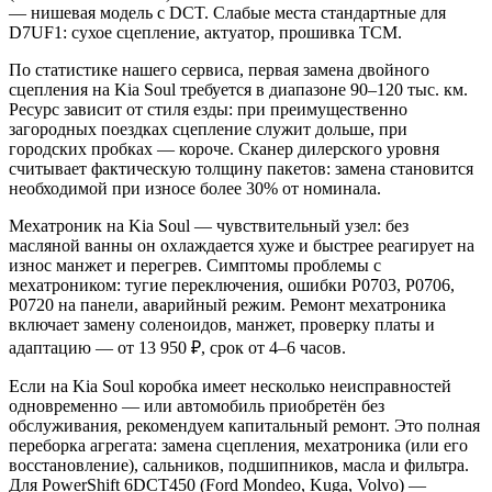
— нишевая модель с DCT. Слабые места стандартные для
D7UF1: сухое сцепление, актуатор, прошивка TCM.
По статистике нашего сервиса, первая замена двойного
сцепления на Kia Soul требуется в диапазоне 90–120 тыс. км.
Ресурс зависит от стиля езды: при преимущественно
загородных поездках сцепление служит дольше, при
городских пробках — короче. Сканер дилерского уровня
считывает фактическую толщину пакетов: замена становится
необходимой при износе более 30% от номинала.
Мехатроник на Kia Soul — чувствительный узел: без
масляной ванны он охлаждается хуже и быстрее реагирует на
износ манжет и перегрев. Симптомы проблемы с
мехатроником: тугие переключения, ошибки P0703, P0706,
P0720 на панели, аварийный режим. Ремонт мехатроника
включает замену соленоидов, манжет, проверку платы и
адаптацию — от 13 950 ₽, срок от 4–6 часов.
Если на Kia Soul коробка имеет несколько неисправностей
одновременно — или автомобиль приобретён без
обслуживания, рекомендуем капитальный ремонт. Это полная
переборка агрегата: замена сцепления, мехатроника (или его
восстановление), сальников, подшипников, масла и фильтра.
Для PowerShift 6DCT450 (Ford Mondeo, Kuga, Volvo) —