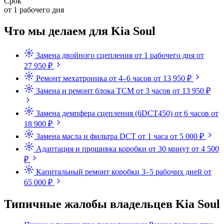
Срок
от 1 рабочего дня
Что мы делаем для Kia Soul
Замена двойного сцепления
от 1 рабочего дня
от
27 950 ₽
Ремонт мехатроника
от 4–6 часов
от 13 950 ₽
Замена и ремонт блока TCM
от 3 часов
от 13 950 ₽
Замена демпфера сцепления (6DCT450)
от 6 часов
от
18 900 ₽
Замена масла и фильтра DCT
от 1 часа
от 5 000 ₽
Адаптация и прошивка коробки
от 30 минут
от 4 500
₽
Капитальный ремонт коробки
3–5 рабочих дней
от
65 000 ₽
Типичные жалобы владельцев Kia Soul