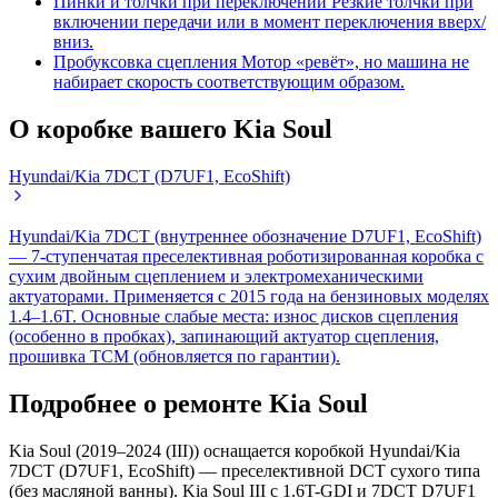
Пинки и толчки при переключении
Резкие толчки при
включении передачи или в момент переключения вверх/
вниз.
Пробуксовка сцепления
Мотор «ревёт», но машина не
набирает скорость соответствующим образом.
О коробке вашего Kia Soul
Hyundai/Kia 7DCT (D7UF1, EcoShift)
Hyundai/Kia 7DCT (внутреннее обозначение D7UF1, EcoShift)
— 7-ступенчатая преселективная роботизированная коробка с
сухим двойным сцеплением и электромеханическими
актуаторами. Применяется с 2015 года на бензиновых моделях
1.4–1.6T. Основные слабые места: износ дисков сцепления
(особенно в пробках), запинающий актуатор сцепления,
прошивка TCM (обновляется по гарантии).
Подробнее о ремонте Kia Soul
Kia Soul (2019–2024 (III)) оснащается коробкой Hyundai/Kia
7DCT (D7UF1, EcoShift) — преселективной DCT сухого типа
(без масляной ванны). Kia Soul III с 1.6T-GDI и 7DCT D7UF1