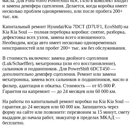
масла. Для Ford/Volvo PowerShift 6DCT450 в комплект входит
и замена демпфера сцепления. Делается, когда коробка имеет
несколько проблем одновременно, или после пробега 200+
тыс. км.
Капитальный ремонт Hyundai/Kia 7DCT (D7UF1, EcoShift) на
Kia Kia Soul — полная переборка коробки: снятие, разборка,
дефектовка всех узлов, замена всего изношенного.
Необходим, когда авто имеет несколько одновременных
неисправностей или пробег 200+ тыс. км без обслуживания.
В стоимость включено: замена двойного сцепления
(Luk/Schaeffler), мехатроника (или его восстановление),
сальников и подшипников. Для PowerShift 6DCT450 —
дополнительно демпфер сцепления. Ремонт или замена
мехатроника, замена всех сальников и подшипников, масло и
фильтр, адаптация и обкатка. Стоимость — от 65 000 ₽.
Гарантия на капремонт — до 24 месяцев или 60 000 км.
На работы по капитальный ремонт коробки на Kia Kia Soul —
гарантия до 24 месяцев или 60 000 км. Запишитесь через
форму на сайте или позвоните: перезвоним за 15 минут, смету
выдадим до начала работ, эвакуатор в пределах МКАД —
бесплатно.