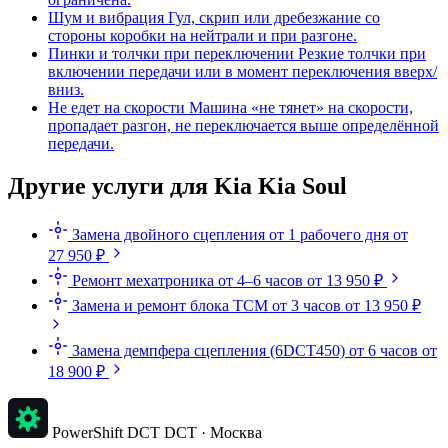
Шум и вибрация
Гул, скрип или дребезжание со
стороны коробки на нейтрали и при разгоне.
Пинки и толчки при переключении
Резкие толчки при
включении передачи или в момент переключения вверх/
вниз.
Не едет на скорости
Машина «не тянет» на скорости,
пропадает разгон, не переключается выше определённой
передачи.
Другие услуги для Kia Kia Soul
Замена двойного сцепления
от 1 рабочего дня
от
27 950 ₽
Ремонт мехатроника
от 4–6 часов
от 13 950 ₽
Замена и ремонт блока TCM
от 3 часов
от 13 950 ₽
Замена демпфера сцепления (6DCT450)
от 6 часов
от
18 900 ₽
PowerShift DCT
DCT · Москва