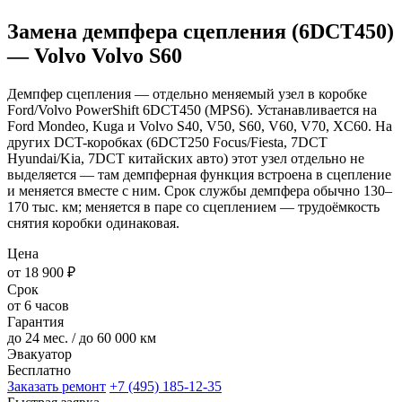
Замена демпфера сцепления (6DCT450)
— Volvo Volvo S60
Демпфер сцепления — отдельно меняемый узел в коробке
Ford/Volvo PowerShift 6DCT450 (MPS6). Устанавливается на
Ford Mondeo, Kuga и Volvo S40, V50, S60, V60, V70, XC60. На
других DCT-коробках (6DCT250 Focus/Fiesta, 7DCT
Hyundai/Kia, 7DCT китайских авто) этот узел отдельно не
выделяется — там демпферная функция встроена в сцепление
и меняется вместе с ним. Срок службы демпфера обычно 130–
170 тыс. км; меняется в паре со сцеплением — трудоёмкость
снятия коробки одинаковая.
Цена
от 18 900 ₽
Срок
от 6 часов
Гарантия
до 24 мес. / до 60 000 км
Эвакуатор
Бесплатно
Заказать ремонт
+7 (495) 185-12-35