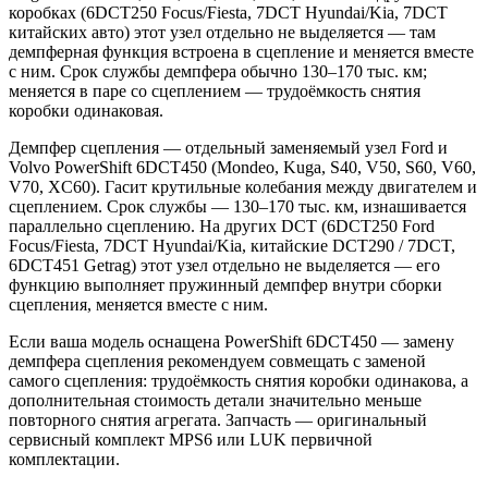
коробках (6DCT250 Focus/Fiesta, 7DCT Hyundai/Kia, 7DCT
китайских авто) этот узел отдельно не выделяется — там
демпферная функция встроена в сцепление и меняется вместе
с ним. Срок службы демпфера обычно 130–170 тыс. км;
меняется в паре со сцеплением — трудоёмкость снятия
коробки одинаковая.
Демпфер сцепления — отдельный заменяемый узел Ford и
Volvo PowerShift 6DCT450 (Mondeo, Kuga, S40, V50, S60, V60,
V70, XC60). Гасит крутильные колебания между двигателем и
сцеплением. Срок службы — 130–170 тыс. км, изнашивается
параллельно сцеплению. На других DCT (6DCT250 Ford
Focus/Fiesta, 7DCT Hyundai/Kia, китайские DCT290 / 7DCT,
6DCT451 Getrag) этот узел отдельно не выделяется — его
функцию выполняет пружинный демпфер внутри сборки
сцепления, меняется вместе с ним.
Если ваша модель оснащена PowerShift 6DCT450 — замену
демпфера сцепления рекомендуем совмещать с заменой
самого сцепления: трудоёмкость снятия коробки одинакова, а
дополнительная стоимость детали значительно меньше
повторного снятия агрегата. Запчасть — оригинальный
сервисный комплект MPS6 или LUK первичной
комплектации.