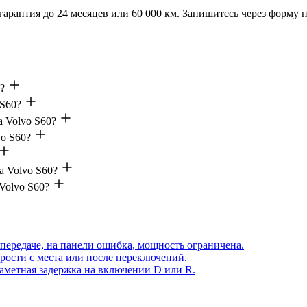
 гарантия до 24 месяцев или 60 000 км. Запишитесь через форму 
?
 S60?
а Volvo S60?
vo S60?
а Volvo S60?
Volvo S60?
передаче, на панели ошибка, мощность ограничена.
рости с места или после переключений.
аметная задержка на включении D или R.