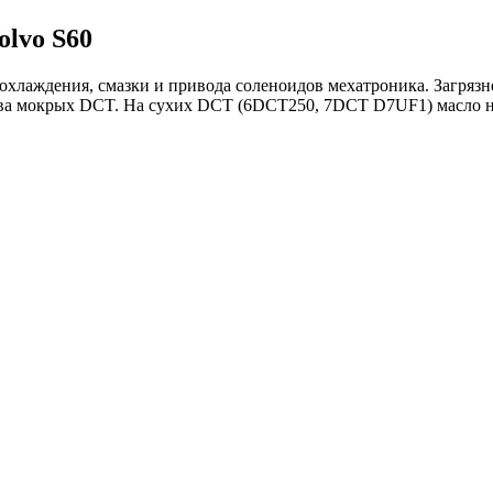
olvo S60
лаждения, смазки и привода соленоидов мехатроника. Загрязне
тва мокрых DCT. На сухих DCT (6DCT250, 7DCT D7UF1) масло нах