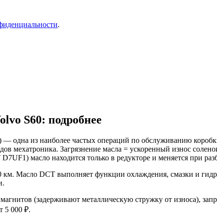
фиденциальности
.
olvo S60: подробнее
II)) — одна из наиболее частых операций по обслуживанию коро
ов мехатроника. Загрязнение масла = ускоренный износ соленои
7UF1) масло находится только в редукторе и меняется при раз
00 км. Масло DCT выполняет функции охлаждения, смазки и гидр
и.
и магнитов (задерживают металлическую стружку от износа), за
 5 000 ₽.