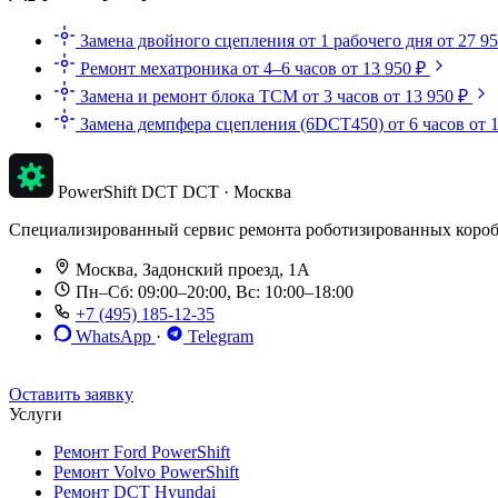
Замена двойного сцепления
от 1 рабочего дня
от 27 9
Ремонт мехатроника
от 4–6 часов
от 13 950 ₽
Замена и ремонт блока TCM
от 3 часов
от 13 950 ₽
Замена демпфера сцепления (6DCT450)
от 6 часов
от 
PowerShift DCT
DCT · Москва
Специализированный сервис ремонта роботизированных коробок п
Москва, Задонский проезд, 1А
Пн–Сб: 09:00–20:00, Вс: 10:00–18:00
+7 (495) 185-12-35
WhatsApp
·
Telegram
До 12 мес. / 30 000 км
Эвакуатор бесплатно
Рассрочка 0%
Оставить заявку
Услуги
Ремонт Ford PowerShift
Ремонт Volvo PowerShift
Ремонт DCT Hyundai