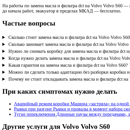
На работы по замена масла и фильтра dct на Volvo Volvo S60 —
до начала работ, эвакуатор в пределах МКАД — бесплатно.
Частые вопросы
Сколько стоит замена масла и фильтра dct на Volvo Volvo S60
Сколько занимает замена масла и фильтра dct на Volvo Volvo
Нужно ли снимать коробку для замена масла и фильтра dct н
Когда нужно делать замена масла и фильтра dct на Volvo Vol
Какая гарантия на замена масла и фильтра dct на Volvo S60?
Можно ли сделать только адаптацию без разборки коробки н
Почему не стоит откладывать замена масла и фильтра dct на 
При каких симптомах нужно делать
Аварийный режим коробки
Машина «застряла» на одной 
Рывки при разгоне
Рывки и провалы в момент набора ско
Тугие переключения
Длинные паузы между передачами, з
Другие услуги для Volvo Volvo S60